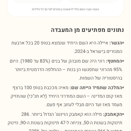
השנה שבה השם נולד לראשונה בנתונים לצד סך כל הלידות
נים מפתיעים מן המעבדה
ר:
איילה היא השם היחיד שנמצא בטופ 20 בכל ארבעת
רים בישראל ב-2024.
טף:
רוני היה שם מובהק של בנים (83% עד 1980). היום
95% מהרוני שתפגשו הן בנות – ההחלפה הדרמטית ביותר
סטוריה של השמות.
כה שתמיד הייתה שם:
מאיה מככבת בטופ 100 ברצף
 קום המדינה – השם המודרני היחיד (לא תנ"כי) שהחזיק
ד מאז ועד היום מבלי לעזוב אף פעם.
מבק:
מילה הוא קאמבק הוינטג' הגדול ביותר. 286
תינוקות בשנות ה-50, צניחה ל-47 תינוקות בשנות ה-90, וזינוק