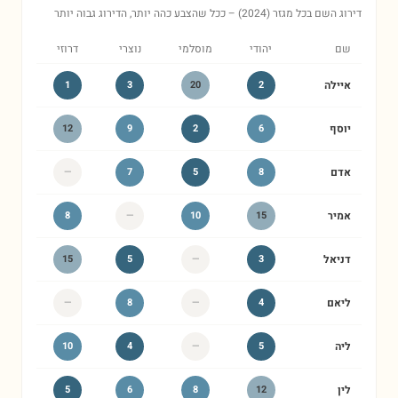
 השם בכל מגזר (2024) – ככל שהצבע כהה יותר, הדירוג גבוה יותר
שם
יהודי
מוסלמי
נוצרי
דרוזי
איילה
2
20
3
1
יוסף
6
2
9
12
אדם
8
5
7
—
אמיר
15
10
—
8
דניאל
3
—
5
15
ליאם
4
—
8
—
ליה
5
—
4
10
לין
12
8
6
5