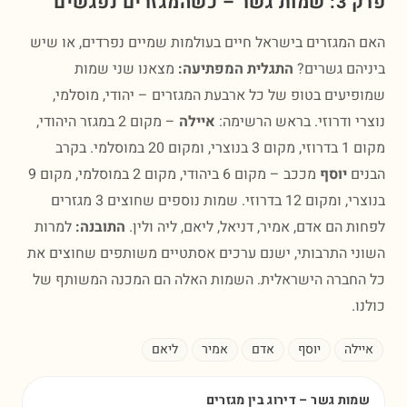
המגזרים נפגשים
המגזרים בישראל חיים בעולמות שמיים נפרדים, או שיש
הם גשרים?
התגלית המפתיעה:
מצאנו שני שמות
יעים בטופ של כל ארבעת המגזרים – יהודי, מוסלמי,
י ודרוזי. בראש הרשימה:
איילה
– מקום 2 במגזר היהודי,
מקום 1 בדרוזי, מקום 3 בנוצרי, ומקום 20 במוסלמי. בקרב
ים
יוסף
מככב – מקום 6 ביהודי, מקום 2 במוסלמי, מקום 9
בנוצרי, ומקום 12 בדרוזי. שמות נוספים שחוצים 3 מגזרים
ת הם אדם, אמיר, דניאל, ליאם, ליה ולין.
התובנה:
למרות
י התרבותי, ישנם ערכים אסתטיים משותפים שחוצים את
חברה הישראלית. השמות האלה הם המכנה המשותף של
.
ילה
יוסף
אדם
אמיר
ליאם
ות גשר – דירוג בין מגזרים