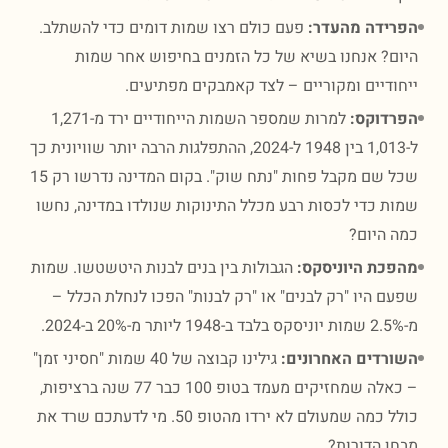
ידה מהעדר:
פעם כולם רצו שמות דומים כדי להשתלב.
ם? אנחנו בשיא של כל הזמנים בחיפוש אחר שמות
ודיים ומקוריים – לצד קאמבקים מפתיעים.
דוקס:
למרות שמספר השמות הייחודיים ירד מ-1,271
ל-1,013 בין 1948 ל-2024, ההתפלגות הרבה יותר שוויונית כך
שכל שם מקבל פחות "נתח שוק". בקום המדינה נדרשו רק 15
ת כדי לכסות רבע מכלל התינוקות שנולדו במדינה, נחשו
 היום?
כת היוניסקס:
הגבולות בין בנים לבנות היטשטשו. שמות
ם היו "רק לבנים" או "רק לבנות" הפכו לנחלת הכלל –
רדים האחרונים:
גילינו קבוצה של 40 שמות "חסיני זמן"
– כאלה שמחזיקים מעמד בטופ 100 כבר 77 שנה ברציפות,
כולל כמה שמעולם לא ירדו מהטופ 50. מי לדעתכם שרד את
ן הדורות?