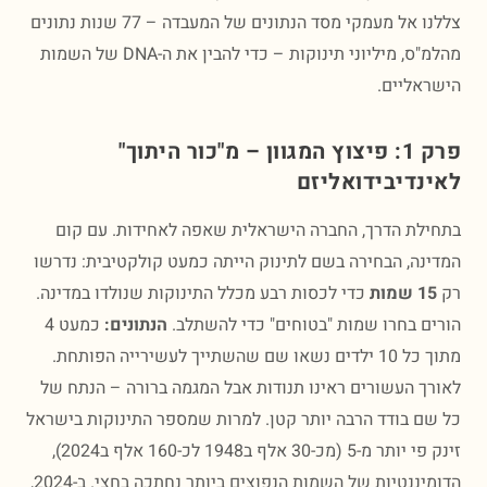
צללנו אל מעמקי מסד הנתונים של המעבדה – 77 שנות נתונים
מהלמ"ס, מיליוני תינוקות – כדי להבין את ה-DNA של השמות
אליים.
פרק 1: פיצוץ המגוון – מ"כור היתוך"
נדיבידואליזם
לת הדרך, החברה הישראלית שאפה לאחידות. עם קום
נה, הבחירה בשם לתינוק הייתה כמעט קולקטיבית: נדרשו
 שמות
כדי לכסות רבע מכלל התינוקות שנולדו במדינה.
ם בחרו שמות "בטוחים" כדי להשתלב.
הנתונים:
כמעט 4
מתוך כל 10 ילדים נשאו שם שהשתייך לעשירייה הפותחת.
ך העשורים ראינו תנודות אבל המגמה ברורה – הנתח של
ם בודד הרבה יותר קטן. למרות שמספר התינוקות בישראל
זינק פי יותר מ-5 (מכ-30 אלף ב1948 לכ-160 אלף ב2024),
הדומיננטיות של השמות הנפוצים ביותר נחתכה בחצי. ב-2024,