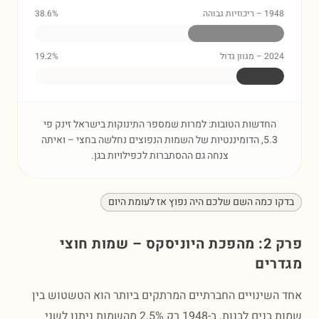
1948 – ריכוזיות גבוהה
%
38.6
2024 – מגוון גדול
%
19.2
החדשות הטובות: למרות שמספר התינוקות בישראל זינק פי
5.3, הדומיננטיות של השמות הנפוצים נחלשה בחצי – ואיתה
צנחה גם ההסתברות לכפילויות בגן.
ו כמה השם שלכם היה נפוץ אז לעומת היום
פרק 2: מהפכת היוניסקס – שמות חוצי
רים
השינויים החברתיים המרתקים ביותר הוא הטשטוש בין
שמות בנים לבנות. ב-1948 רק 2.5% מהשמות ניתנו לשני