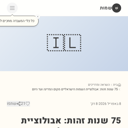
שמות
כל כלי המעבדה מחכים לכם כאן
🇮🇱
השראה ומדריכים
21
שתפו
·
8 דק׳
75 שנות זהות: אבולוציית