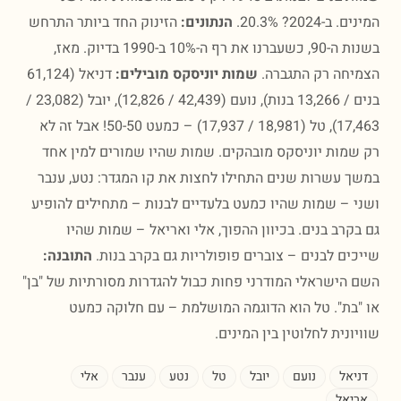
-2024? 20.3%.
הנתונים:
הזינוק החד ביותר התרחש
בשנות ה-90, כשעברנו את רף ה-10% ב-1990 בדיוק. מאז,
חה רק התגברה.
שמות יוניסקס מובילים:
דניאל (61,124
בנים / 13,266 בנות), נועם (42,439 / 12,826), יובל (23,082 /
17,463), טל (18,981 / 17,937) – כמעט 50-50! אבל זה לא
מות יוניסקס מובהקים. שמות שהיו שמורים למין אחד
 עשרות שנים התחילו לחצות את קו המגדר: נטע, ענבר
 – שמות שהיו כמעט בלעדיים לבנות – מתחילים להופיע
קרב בנים. בכיוון ההפוך, אלי ואריאל – שמות שהיו
ים לבנים – צוברים פופולריות גם בקרב בנות.
התובנה:
הישראלי המודרני פחות כבול להגדרות מסורתיות של "בן"
בת". טל הוא הדוגמה המושלמת – עם חלוקה כמעט
ונית לחלוטין בין המינים.
יאל
נועם
יובל
טל
נטע
ענבר
אלי
יאל