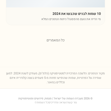
שכבשו את 2024
 הדיח את נועם מהפסגה? ניתוח הנתונים המלא
כל המאמרים
הנתונים: הלשכה המרכזית לסטטיסטיקה (הלמ"ס), מעודכן לשנת
2024
. למען
שמירה על הפרטיות, שמות שהופיעו פחות מ-5 פעמים בשנה קלנדרית אינם
נכללים במאגר.
©
2026
מעבדת השמות של ישראל
| מגמות, פירושים וסטטיסטיקות
צור קשר
השראה ומדריכים
כל השמות
⚙