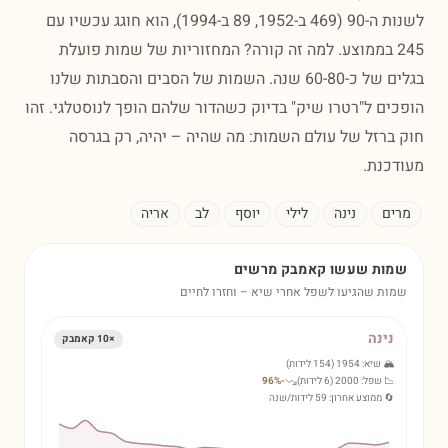
לשנות ה-90 (469 ב-1952, 89 ב-1994), הוא חוגג עכשיו עם
245 בממוצע. למה זה קורה? המחזוריות של שמות פועלת
בגלים של כ-60-80 שנה. השמות של הסבים והסבתות שלנו
ים ל"רטרו שיק" בדיוק כשהדור שלהם הופך לנוסטלגי. זהו
ברזל של עולם השמות: מה שהיה – יהיה, רק בגרסה
כנת.
ים
נינה
לילי
יוסף
לב
אריה
מות שעשו קאמבק מרשים
ות שהגיעו לשפל אחרי שיא – וחזרו לחיים
נינה
×
10
קאמבק
🏔️ שיא:
1954
(
154
לידות)
📉 שפל:
2000
(
6
לידות)
-
%
96
🔄 ממוצע אחרון:
59
לידות/שנה