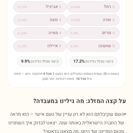
רחל
אביגיל
2
2
12,574
12,844
שרה
נועה
3
3
11,934
10,805
מרים
מאיה
4
4
11,844
9,281
שושנה
איילה
5
5
11,285
8,391
9.9%
17.2%
כיסוי מכלל הלידות:
כיסוי מכלל הלידות:
נות ה-50, עשרת השמות המובילים כיסו כמעט
1 מכל 6
תינוקות. היום – פחות
מ-
1 מכל 10
. פחות ריכוזיות, יותר מגוון.
קצה המזלג: מה גילינו במעבדה?
 שקיבלתם הוא לא רק עניין של טעם אישי – הוא מראה
החברה הישראלית באותה שנה. יצאנו לבדוק איך השתנינו
ם המדינה ועד היום. מה מצאנו בדאטה?