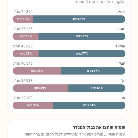
וקת בנים/בנות – סך כל הזמנים
יאל
74,390
סה״כ
% בנים
82
% בנות
18
עם
55,265
סה״כ
% בנים
77
% בנות
23
יאל
48,625
סה״כ
% בנים
77
% בנות
23
בל
40,545
סה״כ
% בנים
57
% בנות
43
36,918
סה״כ
% בנים
51
% בנות
49
ר
32,198
סה״כ
% בנים
64
% בנות
36
ות שחצו את גבול המגדר
ות שהיו שמורים למין אחד ומתחילים לקבל מקום גם במין השני