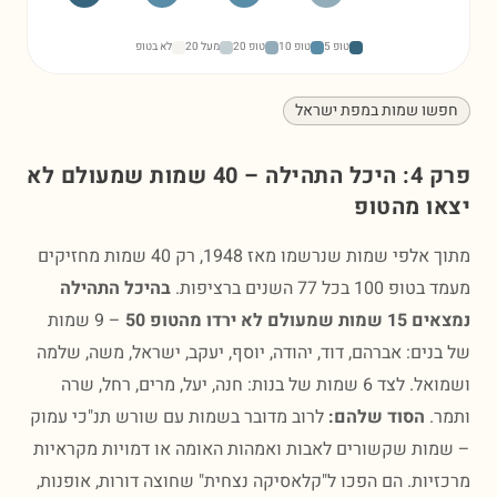
טופ 5
טופ 10
טופ 20
מעל 20
לא בטופ
שו שמות במפת ישראל
פרק 4: היכל התהילה – 40 שמות שמעולם לא
ו מהטופ
מתוך אלפי שמות שנרשמו מאז 1948, רק 40 שמות מחזיקים
1 בכל 77 השנים ברציפות.
בהיכל התהילה
עולם לא ירדו מהטופ 50
– 9 שמות
נים: אברהם, דוד, יהודה, יוסף, יעקב, ישראל, משה, שלמה
ושמואל. לצד 6 שמות של בנות: חנה, יעל, מרים, רחל, שרה
.
הסוד שלהם:
לרוב מדובר בשמות עם שורש תנ"כי עמוק
ות שקשורים לאבות ואמהות האומה או דמויות מקראיות
יות. הם הפכו ל"קלאסיקה נצחית" שחוצה דורות, אופנות,