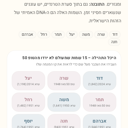
רים.
התובנה:
גם בתוך סערת הטרנדים, יש עוגנים
שנשארים חסיני זמן. השמות האלה הם ה-DNA האמיתי של
ת הישראלית.
ד
שרה
משה
יעל
תמר
רחל
אברהם
ה
 התהילה – 15 שמות שמעולם לא ירדו מהטופ 50
בירו את העכבר מעל שם כדי לראות את קו המגמה שלו
דוד
שרה
יעל
שיא:
2024
(
1,842
)
טופ 50 מאז 1948
שיא:
2014
(
1,198
)
תמר
משה
רחל
טופ 50 מאז 1948
שיא:
1950
(
1,641
)
שיא:
1951
(
1,482
)
אברהם
חנה
יוסף
שיא:
1951
(
1,544
)
שיא:
1951
(
943
)
שיא:
1951
(
1,764
)