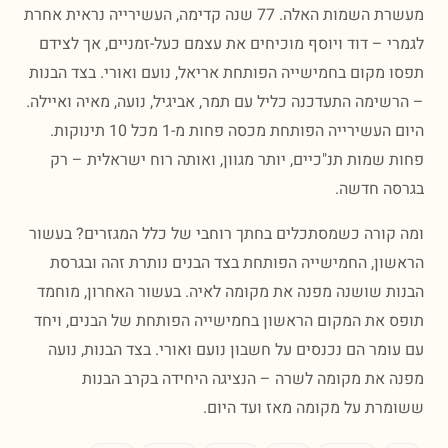
מעשרת השמות האלה. 77 שנה קדימה, העשירייה נראית אחרת
י – דוד ויוסף מוכיחים את עצמם כעל-זמניים, אך לצידם
 מקום בחמישייה הפותחת אריאל, נועם ואורי. בצד הבנות
שימה התעדכנה כליל עם תמר, אביגיל, נועה, מאיה ואיילה.
היום העשירייה הפותחת מכסה פחות מ-1 מכל 10 תינוקות.
 שמות תנ"כיים, יותר מגוון, ואותה רוח ישראלית – רק
ה חדשה.
קורה כשמסתכלים בחתך רוחבי של כלל המגזרים? בעשור
ון, החמישייה הפותחת בצד הבנים נותרת זהה ובגרסת
ת שושנה מפנה את מקומה לאיה. בעשור האחרון, מוחמד
 את המקום הראשון בחמישייה הפותחת של הבנים, ויחד
ומר הם נכנסים על חשבון נועם ואורי. בצד הבנות, נועה
 את מקומה לשרה – הנציגה היחידה בקרב הבנות
רת על מקומה מאז ועד היום.