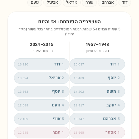
ד
אברהם
שרה
אריאל
אביגיל
נועם
העשירייה הפותחת: אז והיום
5 שמות הבנים ו-5 שמות הבנות הפופולריים ביותר בכל עשור (מגזר
יהודי)
2015–2024
1948–1957
העשור הראשון
העשור האחרון
דוד
דוד
1
1
16,720
16,037
יוסף
אריאל
2
2
13,594
15,469
משה
יוסף
3
3
13,363
14,202
יעקב
נועם
4
4
12,689
13,917
אברהם
אורי
5
5
12,409
13,747
אסתר
תמר
1
1
12,645
13,565