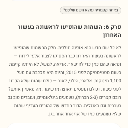
זה קטגוריה נמצא השם שלכם?
פרק 6: השמות שהופיעו לראשונה בעשור
רון
ל שם חדש הוא אופנה חולפת. חלק מהשמות שהופיעו
ונה בעשור האחרון כבר הספיקו לצבור אלפי לידות —
ה שהם כאן כדי להישאר. אריאה, למשל, לא הייתה קיימת
בשום סטטיסטיקה לפני 2015, והיום היא מככבת עם מעל
1,100 תינוקות. אלארי, הילני, לאור — כולם שמות שלא הכרנו
 עשור, וכולם תופסים תאוצה מרשימה. מה מאפיין אותם?
רובם קצרים (2-3 הברות), נשמעים בינלאומיים, ועובדים טוב גם
ית וגם באנגלית. הדור החדש של ההורים מעדיף שמות
נשמעים כמו של אף אחד אחר בגן.