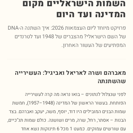
מות הישראליים מקום
דינה ועד היום
פרויקט מיוחד ליום העצמאות 2026: איך השתנה ה-DNA
של השם הישראלי? מהצברים של 1948 ועד לטרנדים
תיעים של העשור האחרון.
רהם ושרה לאריאל ואביגיל: העשירייה
שתנתה
 שנצלול לנתונים – בואו נראה מה קרה לעשירייה
הפותחת. בעשור הראשון של המדינה (1948–1957), חמשת
 הבנים המובילים היו דוד, יוסף, משה, יעקב ואברהם. בצד
ת – אסתר, רחל, שרה, מרים ושושנה. כולם שמות תנ"כיים,
עם שורשים עמוקים. כמעט 1 מכל 6 תינוקות נשא אחד