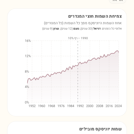
יחת השמות חוצי המגדרים
וז השמות היוניסקס מסך כל השמות (כל המגזרים)
ופי כל הזמנים:
דניאל
(
33
שנים)
,
נועם
(
12
שנים)
,
שרון
(
9
שנים)
1990 – רף 10%
16%
12%
8%
4%
0%
1952
1960
1968
1976
1984
1992
2000
2008
2016
20
ות יוניסקס מובילים