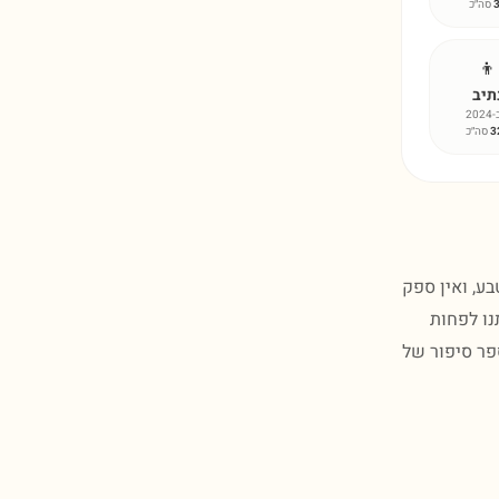
סה״כ
👦
תיב
202
3
סה״כ
 ברקת, אודם או טבע, ואין ספק
נו לפחות
ספר סיפור של