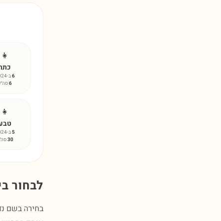
👧
כתר
6
ב-2024
6
סה״כ
👧
טבע
5
ב-2024
30
סה״
לבחור בי
בחירה בשם נדי