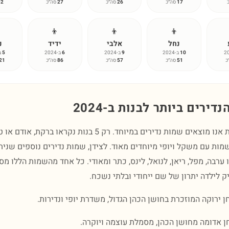
17
סה״כ
26
סה״כ
27
סה״כ
32
👦
👦
👦
נחל
אלבי
ידיד
נ
10
ב-2024
9
ב-2024
6
ב-2024
5
ב-4
כ
51
סה״כ
57
סה״כ
86
סה״כ
21
ירים ביותר לבנות ב-2024
גם בקרב הבנות אנו מוצאים שמות נדירים במיוחד. רק 5 בנות נקראו
ות עם משקל ויופי מיוחדים מאוד. לצידן, שמות נדירים נוספים שנית
 כמו ערבה, מפל, ריאן, לנואל, לינס, כתר ומאודי. כל אחד מהשמות הללו מ
ק לילדה יתרון של שם ייחודי ובלתי נשכח.
 ירוקה המוזכרת בחושן הכהן הגדול, משדרת יופי ונדירות.
ן אדומה מחושן הכהן, מסמלת עוצמה ויוקרה.