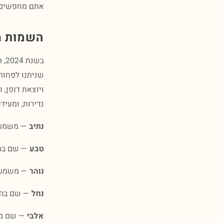
אתם מחפשים ש
השמות הנד
ויוצאת דופן,
נדירות, ומעיד
נתיב
— משמעות
טבע
— שם בהש
נוהר
— משמעותו
נחל
— שם בהשר
אלבי
— שם מוד