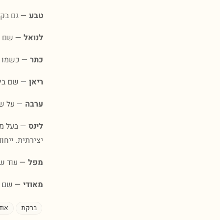
טבע
— גם בקר
לנואל
— שם יי
כתר
— כשמו כן
ריאן
— שם בינ
ערבה
— על שם
לינס
— בעל מש
יצירתית. ייחו
מפל
— עוד שם
מאודי
— שם חד
ברקת
אוד