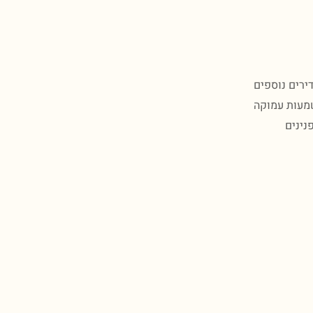
ת נדירים נוספים
א משמעות עמוקה
נינים