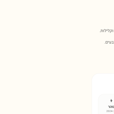
קלילות.
בעים.
👦
והר
202