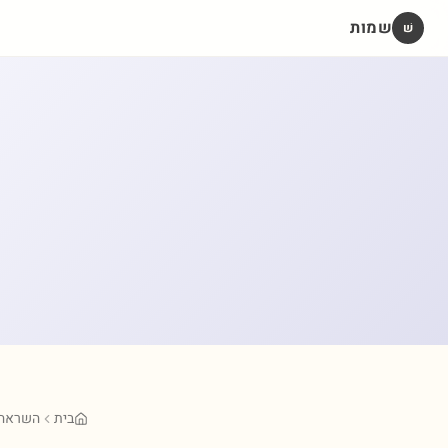
שמות
שׁ
בית
השראה 