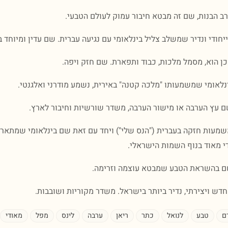
ב הבנות, שם זה מבטא חיבור עמוק לעולם הטבעי.
חודי ונדיר שמשלב צליל בינלאומי עם נגיעה עברית. שם עדין ומיוחד במ
 הוא, מסמל מלכות, כבוד ותפארת. שם חזק ויפה.
לאומי שמשמעותו "מלכה קטנה" באירית, נשמע מודרני ואלגנטי.
 עץ הערבה או מישור הערבה, משדר שורשיות וחיבור לארץ.
מעות חזקה בעברית ("הנס שלי") ויחד עם זאת שם בינלאומי שמתאר 
די מאוד בנוף השמות הישראלי.
 בהשראת הטבע שמבטא עוצמה וזרימה.
ש ויצירתי, נדיר ביותר בישראל. משדר מקוריות ושובבות.
ם
טבע
לנואל
כתר
ריאן
ערבה
לינס
מפל
מאודי