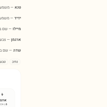
טנא
— משמעות
ידיד
— משמעות
מיילו
— שם בינ
ארגמן
— צבע ס
שדה
— שם בה
נתיב
טבע
👦
ארגמ
5
ב-2024