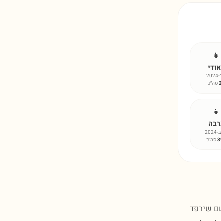
👧
ודי
202
סה״כ
👧
רבה
-2024
3
סה״כ
שם שירפד