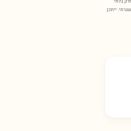
חלק בלתי
רתי. ייתכן