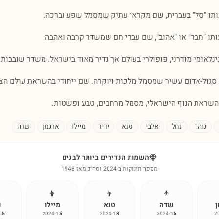
ו "סל" בעברית, שם מקראי עתיק שמסמל שפע וברכה.
ו "חבר" או "אהוב", שם עברי חם שמשדר קרבה ואהבה.
לאומי מודרני, פופולרי בעולם אך נדיר מאוד בישראל. משדר שובבות ו
גול-אדום עשיר שמסמל מלכות ויוקרה. שם ייחודי בהשראת עולם הצ
שראת הנוף הישראלי, מסמל מרחבים, טבע ופשטות.
נוהר
נחל
אלבי
טנא
ידיד
מיילו
ארגמן
שדה
השמות הנדירים ביותר לבנים
מספר תינוקות ב-2024 וסה״כ מאז 1948
👦
👦
👦
ן
שדה
טנא
מיילו
נ
5
ב-2024
8
ב-2024
5
ב-2024
5
ב-4