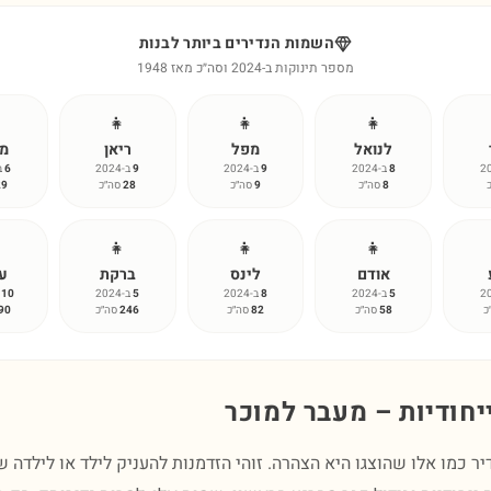
השמות הנדירים ביותר לבנות
מספר תינוקות ב-2024 וסה״כ מאז 1948
👧
👧
👧
לנואל
מפל
ריאן
מא
8
ב-2024
9
ב-2024
9
ב-2024
6
ב-4
8
סה״כ
9
סה״כ
28
סה״כ
29
👧
👧
👧
אודם
לינס
ברקת
ע
5
ב-2024
8
ב-2024
5
ב-2024
10
ב
כ
58
סה״כ
82
סה״כ
246
סה״כ
90
יחודיות – מעבר למוכר
ר כמו אלו שהוצגו היא הצהרה. זוהי הזדמנות להעניק לילד או לילדה 