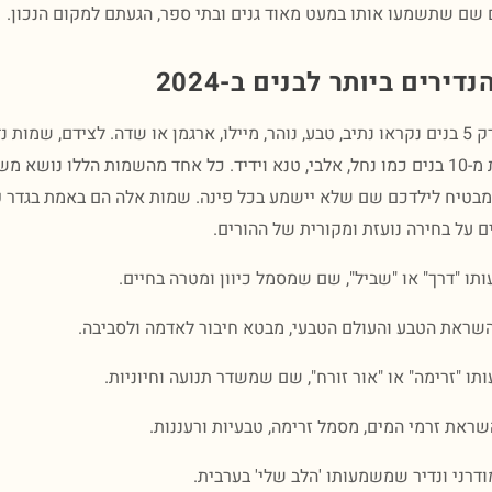
ם שתשמעו אותו במעט מאוד גנים ובתי ספר, הגעתם למקום הנכון.
ירים ביותר לבנים ב-2024
בשנת 2024, רק 5 בנים נקראו נתיב, טבע, נוהר, מיילו, ארגמן או שדה. לצידם, שמו
שניתנו לפחות מ-10 בנים כמו נחל, אלבי, טנא וידיד. כל אחד מהשמות הללו נוש
 ומבטיח לילדכם שם שלא יישמע בכל פינה. שמות אלה הם באמת בגדר פ
ים על בחירה נועזת ומקורית של ההורים.
ו "דרך" או "שביל", שם שמסמל כיוון ומטרה בחיים.
ראת הטבע והעולם הטבעי, מבטא חיבור לאדמה ולסביבה.
 "זרימה" או "אור זורח", שם שמשדר תנועה וחיוניות.
את זרמי המים, מסמל זרימה, טבעיות ורעננות.
רני ונדיר שמשמעותו 'הלב שלי' בערבית.