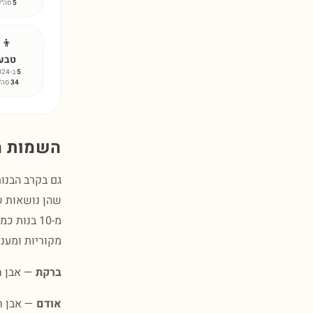
5
סה״כ
👦
טבע
5
ב-2024
34
סה״
השמות הנד
שהן נושאות שמ
מ-10 בנות
מקוריות ומעני
ברקת
— אבן חן
אודם
— אבן ח