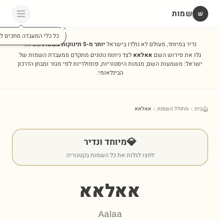
שמות
שׁ
כל כלי המעבדה מחכים לכ
נדיר במיוחד, מעולם לא נולדו בישראל
יותר מ-5 תינוקות בשנה
בשם זה.
גלו את פירוש השם
אאלאא
לצד ניתוח נתונים מתקדם ממעבדת השמות של
ישראל: משמעות השם, מגמות היסטוריות, פופולריות לפי מגזר ומבחן הדרכון
הבינלאומי.
בית
מחולל השמות
אאלאא
💎
מיוחד ונדיר
לחצו לגלות את כל השמות בקטגוריה
אאלאא
Aalaa