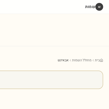
שמות
שׁ
בית
מחולל השמות
אבאינש