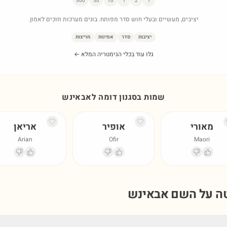
300
50
10
1
2
1
יציבים, מעשיים ובעלי חוש סדר מפותח. בונים מערכות וזוכים לאמון.
יציבות
סדר
אמינות
חריצות
גלו עוד בכלי הגימטריה המלא ←
שמות בסגנון דומה ל
אבאינש
מאורי
אופיר
אריאן
Arian
Ofir
Maori
טה על השם
אבאינש