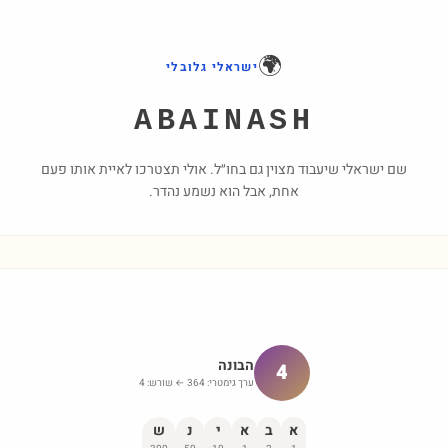
🌍
ישראלי גלובלי
ABAINASH
שם ישראלי שיעבוד מצוין גם בחו״ל. אולי תצטרכו לאיית אותו פעם
אחת, אבל הוא נשמע נהדר.
הבונה
4
ערך גימטרי:
364
← שורש:
4
א
ב
א
י
נ
ש