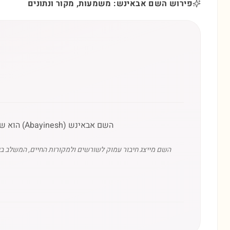
פירוש השם אבאינש: משמעות, מקור ונתונים
השם אבאינש (Abayinesh) הוא שם ממוצא אמהרי (አባይነሽ) שפירושו המילולי הוא 'את כמו נהר הנילוס' (אבאי) - סמל לשפע, עוצמה וחיים.
השם מייצג חיבור עמוק לשורשים ולמקורות החיים, המשלב בי