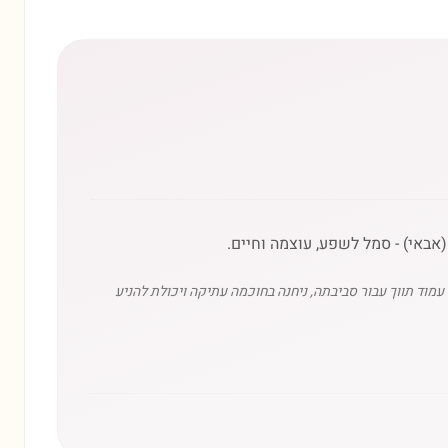
וד תווך עבור סביבתה, ניחנה בחוכמה עתיקה ויכולת להניע