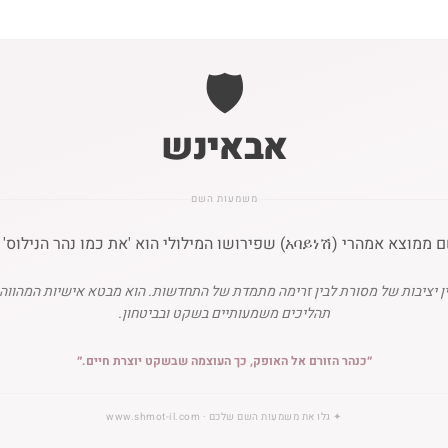
🛡️
אבאינש
משמעות השם
ן יציבות של מסורת לבין זרימה מתמדת של התחדשות. הוא מבטא אישיות המהווה עמ
תהליכים משמעותיים בשקט ובביטחון.
״
כנהר הזורם אל האופק, כך העוצמה שבשקט יוצרת חיים.
״
✦
גלו את משמעות השם שלכם
· www.shmot-il.com