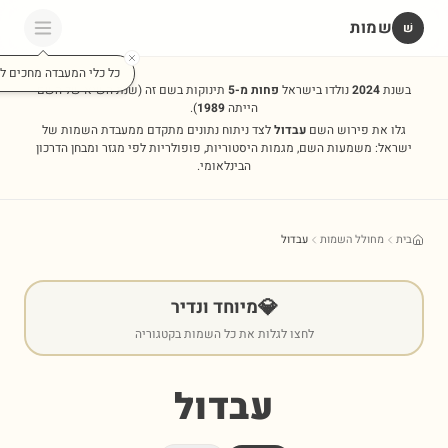
שמות
שׁ
כל כלי המעבדה מחכים לכ
בשנת
2024
נולדו בישראל
פחות מ-5
תינוקות בשם זה
(שנת השיא של השם
הייתה
1989
).
גלו את פירוש השם
עבדול
לצד ניתוח נתונים מתקדם ממעבדת השמות של
ישראל: משמעות השם, מגמות היסטוריות, פופולריות לפי מגזר ומבחן הדרכון
הבינלאומי.
בית
מחולל השמות
עבדול
💎
מיוחד ונדיר
לחצו לגלות את כל השמות בקטגוריה
עבדול