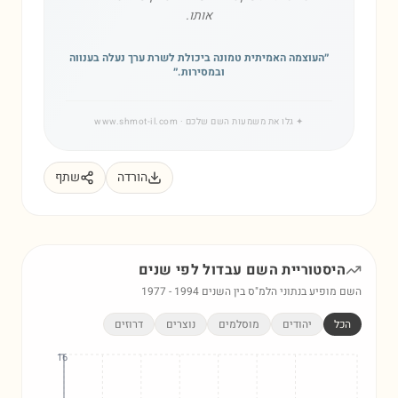
אותו.
״
העוצמה האמיתית טמונה ביכולת לשרת ערך נעלה בענווה
ובמסירות.
״
✦
גלו את משמעות השם שלכם
· www.shmot-il.com
הורדה
שתף
היסטוריית השם
עבדול
לפי שנים
השם מופיע בנתוני הלמ"ס בין השנים
1994
-
1977
הכל
יהודים
מוסלמים
נוצרים
דרוזים
16