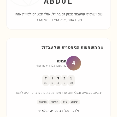
ABDUL
שם ישראלי שיעבוד מצוין גם בחו״ל. אולי תצטרכו לאיית אותו
פעם אחת, אבל הוא נשמע נהדר.
המשמעות הגימטרית של
עבדול
הבונה
4
ערך גימטרי:
112
← שורש:
4
ע
ב
ד
ו
ל
30
6
4
2
70
יציבים, מעשיים ובעלי חוש סדר מפותח. בונים מערכות וזוכים לאמון.
יציבות
סדר
אמינות
חריצות
גלו עוד בכלי הגימטריה המלא ←