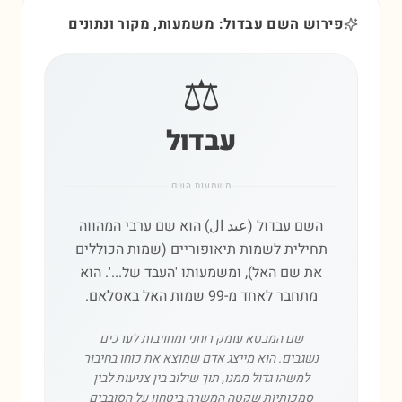
פירוש השם עבדול: משמעות, מקור ונתונים
⚖️
עבדול
משמעות השם
השם עבדול (عبد ال) הוא שם ערבי המהווה
תחילית לשמות תיאופוריים (שמות הכוללים
את שם האל), ומשמעותו 'העבד של...'. הוא
מתחבר לאחד מ-99 שמות האל באסלאם.
שם המבטא עומק רוחני ומחויבות לערכים
נשגבים. הוא מייצג אדם שמוצא את כוחו בחיבור
למשהו גדול ממנו, תוך שילוב בין צניעות לבין
סמכותיות שקטה המשרה ביטחון על הסובבים