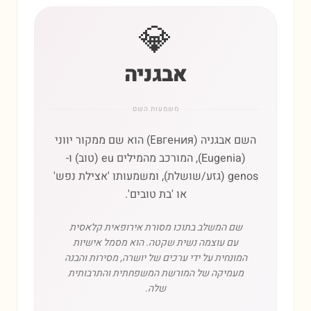
💎
אבגניה
משמעות השם
השם אבגניה (Евгения) הוא שם ממקור יווני
(Eugenia), המורכב מהמילים eu (טוב) ו-
genos (גזע/שושלת), ומשמעותו 'אצילת נפש'
או 'בת טובים'.
שם המשלב בתוכו מסורת אירופאית קלאסית
עם עוצמה נשית שקטה. הוא מסמל אישיות
המונחית על ידי ערכים של יושרה, מסירות והבנה
מעמיקה של המורשת המשפחתית והתרבותית
שלה.