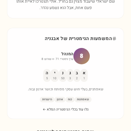
שם ישראלי שיעבוד מצוין גם בחו״ל. אולי תצטרכו לאיית אותו
פעם אחת, אבל הוא נשמע נהדר.
המשמעות הגימטרית של
אבגניה
המנהל
8
ערך גימטרי:
71
← שורש:
8
א
ב
ג
נ
י
ה
5
10
50
3
2
1
שאפתנים, בעלי חוש עסקי מפותח וכושר ארגון גבוה.
שאפתנות
כוח
ארגון
הישגיות
גלו עוד בכלי הגימטריה המלא ←