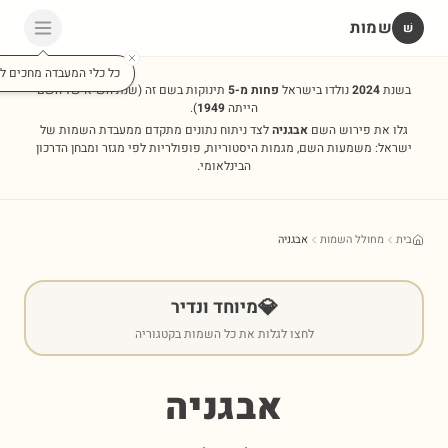
שמות
שׁ
כל כלי המעבדה מחכים לכ
בשנת
2024
נולדו בישראל
פחות מ-5
תינוקות בשם זה
(שנת השיא של השם
הייתה
1949
).
גלו את פירוש השם
אבגניה
לצד ניתוח נתונים מתקדם ממעבדת השמות של
ישראל: משמעות השם, מגמות היסטוריות, פופולריות לפי מגזר ומבחן הדרכון
הבינלאומי.
בית
מחולל השמות
אבגניה
💎
מיוחד ונדיר
לחצו לגלות את כל השמות בקטגוריה
אבגניה