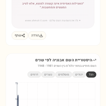
״
האצילות האמיתית אינה קשורה למוצא, אלא לטיב
המעשים והמחשבות.
״
✦
גלו את משמעות השם שלכם
· www.shmot-il.com
הורדה
שתף
היסטוריית השם
אבגניה
לפי שנים
השם מופיע בנתוני הלמ"ס בין השנים
1981
-
1948
הכל
יהודים
מוסלמים
נוצרים
דרוזים
16
12