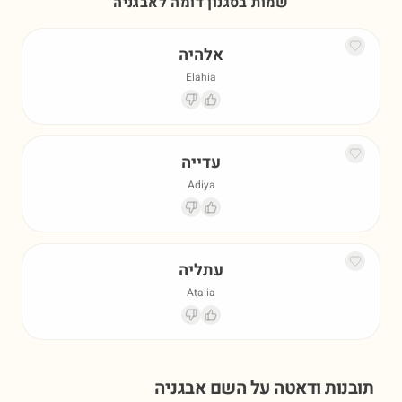
שמות בסגנון דומה ל
אבגניה
אלהיה
Elahia
עדייה
Adiya
עתליה
Atalia
תובנות ודאטה על השם
אבגניה