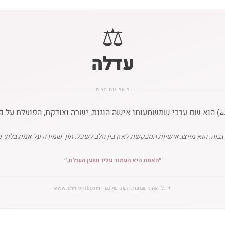
⚖️
עדלה
משמעות השם
) הוא שם ערבי שמשמעותו אישה הוגנת, ישרה וצודקת, הפועלת על פי
בוה. הוא מייצג אישיות המבקשת לאזן בין הלב לשכל, תוך שמירה על אמת בלתי
״
האמת היא העמוד עליו נשען העולם.
״
✦
גלו את משמעות השם שלכם
· www.shmot-il.com