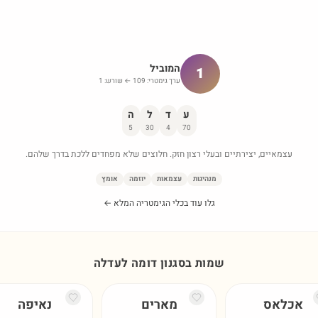
המוביל
1
ערך גימטרי:
109
← שורש:
1
ע
ד
ל
ה
5
30
4
70
עצמאיים, יצירתיים ובעלי רצון חזק. חלוצים שלא מפחדים ללכת בדרך שלהם.
מנהיגות
עצמאות
יוזמה
אומץ
גלו עוד בכלי הגימטריה המלא ←
שמות בסגנון דומה ל
עדלה
אכלאס
מארים
נאיפה