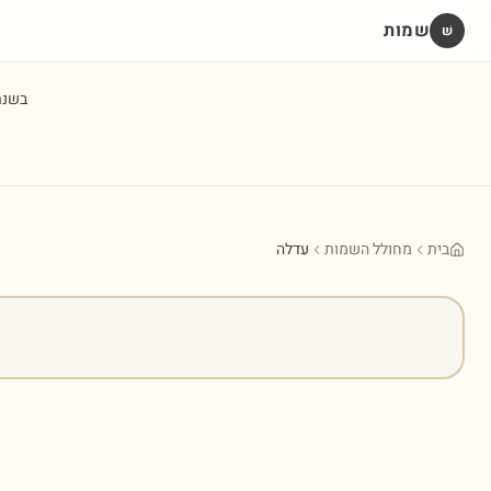
שמות
שׁ
בשנ
בית
מחולל השמות
עדלה