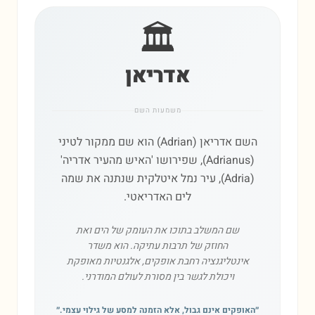
🏛️
אדריאן
משמעות השם
השם אדריאן (Adrian) הוא שם ממקור לטיני
(Adrianus), שפירושו 'האיש מהעיר אדריה'
(Adria), עיר נמל איטלקית שנתנה את שמה
לים האדריאטי.
שם המשלב בתוכו את העומק של הים ואת
החוזק של תרבות עתיקה. הוא משדר
אינטליגנציה רחבת אופקים, אלגנטיות מאופקת
ויכולת לגשר בין מסורת לעולם המודרני.
״
האופקים אינם גבול, אלא הזמנה למסע של גילוי עצמי.
״