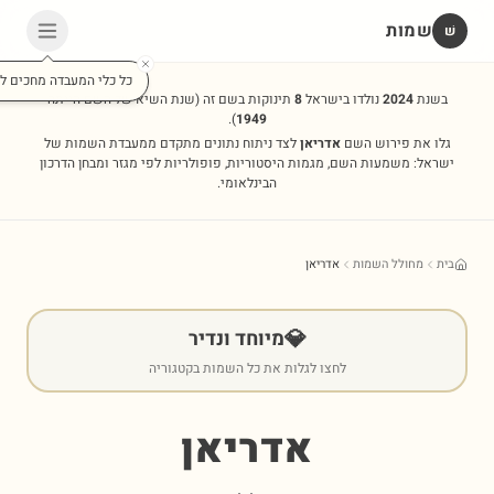
שמות
שׁ
כל כלי המעבדה מחכים לכ
בשנת
2024
נולדו בישראל
8
תינוקות בשם זה
(שנת השיא של השם הייתה
).
1949
גלו את פירוש השם
אדריאן
לצד ניתוח נתונים מתקדם ממעבדת השמות של
ישראל: משמעות השם, מגמות היסטוריות, פופולריות לפי מגזר ומבחן הדרכון
הבינלאומי.
בית
מחולל השמות
אדריאן
💎
מיוחד ונדיר
לחצו לגלות את כל השמות בקטגוריה
אדריאן