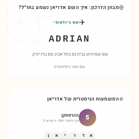
מבחן הדרכון: איך השם
אדריאן
נשמע בחו״ל?
✈️
שם בינלאומי
ADRIAN
שם שמרגיש בבית גם בתל אביב וגם בניו יורק.
שם מוכר בינלאומית
המשמעות הגימטרית של
אדריאן
ההרפתקן
5
ערך גימטרי:
266
← שורש:
5
א
ד
ר
י
א
ן