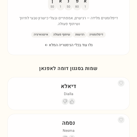
א
פ
נ
א
ן
50
1
50
80
1
דיפלומטים מלידה — רגישים, אמפתיים ובעלי כישרון טבעי לתיווך
ושיתוף פעולה.
דיפלומטיה
רגישות
שיתוף פעולה
אינטואיציה
גלו עוד בכלי הגימטריה המלא ←
שמות בסגנון דומה ל
אפנאן
דיאלא
Dialla
נסמה
Nesma