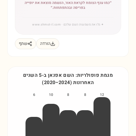
״
כמו ענף הצומח לקראת האור, הנשמה מוצאת את יופייה
בפריסה ובהתפתחות.
״
✦
גלו את משמעות השם שלכם
· www.shmot-il.com
הורדה
שתף
מגמת פופולריות: השם
אפנאן
ב-5 השנים
האחרונות
)
2024
–
2020
(
6
10
8
8
12