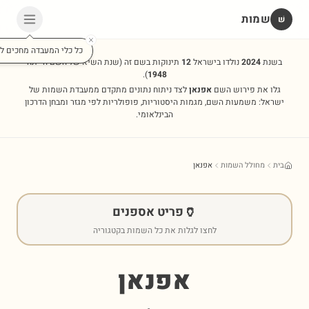
שמות
שׁ
כל כלי המעבדה מחכים לכ
בשנת
2024
נולדו בישראל
12
תינוקות בשם זה
(שנת השיא של השם הייתה
).
1948
גלו את פירוש השם
אפנאן
לצד ניתוח נתונים מתקדם ממעבדת השמות של
ישראל: משמעות השם, מגמות היסטוריות, פופולריות לפי מגזר ומבחן הדרכון
הבינלאומי.
בית
מחולל השמות
אפנאן
🏺
פריט אספנים
לחצו לגלות את כל השמות בקטגוריה
אפנאן