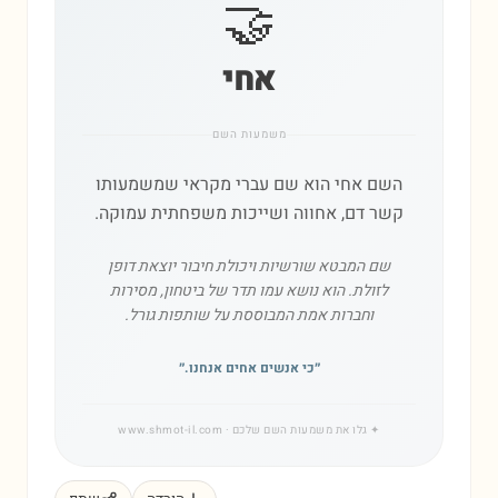
🤝
אחי
משמעות השם
השם אחי הוא שם עברי מקראי שמשמעותו
קשר דם, אחווה ושייכות משפחתית עמוקה.
שם המבטא שורשיות ויכולת חיבור יוצאת דופן
לזולת. הוא נושא עמו תדר של ביטחון, מסירות
וחברות אמת המבוססת על שותפות גורל.
״
כי אנשים אחים אנחנו.
״
✦
גלו את משמעות השם שלכם
· www.shmot-il.com