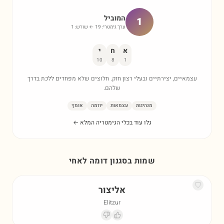
המוביל
1
ערך גימטרי:
19
← שורש:
1
א
ח
י
10
8
1
עצמאיים, יצירתיים ובעלי רצון חזק. חלוצים שלא מפחדים ללכת בדרך
שלהם.
מנהיגות
עצמאות
יוזמה
אומץ
גלו עוד בכלי הגימטריה המלא ←
שמות בסגנון דומה ל
אחי
אליצור
Elitzur