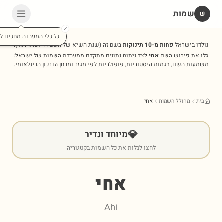
שמות
שׁ
כל כלי המעבדה מחכים לכ
נולדו בישראל
פחות מ-10 תינוקות
בשם זה
(שנת השיא של השם הייתה
1974
).
גלו את פירוש השם
אחי
לצד ניתוח נתונים מתקדם ממעבדת השמות של ישראל:
משמעות השם, מגמות היסטוריות, פופולריות לפי מגזר ומבחן הדרכון הבינלאומי.
בית
מחולל השמות
אחי
💎
מיוחד ונדיר
לחצו לגלות את כל השמות בקטגוריה
אחי
Ahi