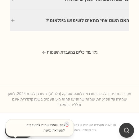
האם השם אחי מתאים לשימוש בינלאומי?
גלו עוד כלים במעבדת השמות ←
מקור הנתונים: הלשכה המרכזית לסטטיסטיקה (הלמ"ס), מעודכן לשנת
2024
. למען
שמירה על הפרטיות, שמות שהופיעו פחות מ-5 פעמים בשנה קלנדרית אינם
נכללים במאגר.
©
2026
מעבדת השמות של ישראל
טיפ: שמרו שמות למועדפים
| מגמות, פירושים וסטטיסטיקות
צור קשר
השראה ומדריכים
כל השמות
⚙
שתפו
להשוואה נגישה