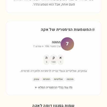
פעם אחת, אבל הוא נשמע נהדר.
המשמעות הגימטרית של
אקה
ההוגה
7
ערך גימטרי:
106
← שורש:
7
א
ק
ה
5
100
1
עמוקים, אנליטיים ובעלי נטייה לרוחניות ולחקירה פנימית.
חוכמה
אנליטיות
רוחניות
עומק
גלו עוד בכלי הגימטריה המלא ←
שמות בסגנון דומה ל
אקה