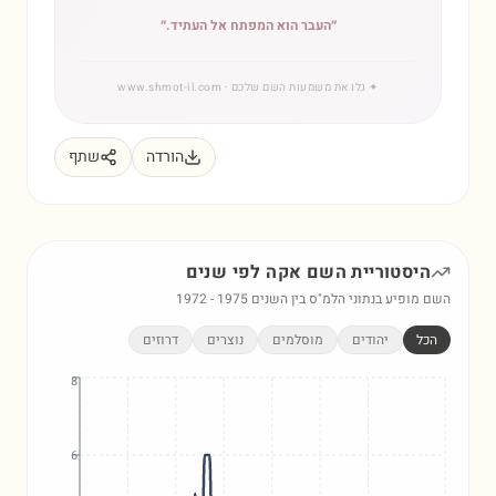
״
העבר הוא המפתח אל העתיד.
״
✦
גלו את משמעות השם שלכם
· www.shmot-il.com
הורדה
שתף
היסטוריית השם
אקה
לפי שנים
השם מופיע בנתוני הלמ"ס בין השנים
1975
-
1972
הכל
יהודים
מוסלמים
נוצרים
דרוזים
8
6