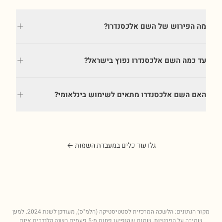
מה הפירוש של השם אלכסנדרו?
עד כמה השם אלכסנדרו נפוץ בישראל?
האם השם אלכסנדרו מתאים לשימוש בינלאומי?
גלו עוד כלים במעבדת השמות ←
מקור הנתונים: הלשכה המרכזית לסטטיסטיקה (הלמ"ס), מעודכן לשנת
2024
. למען
שמירה על הפרטיות, שמות שהופיעו פחות מ-5 פעמים בשנה קלנדרית אינם