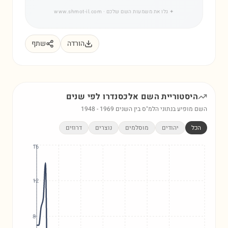
✦
גלו את משמעות השם שלכם
· www.shmot-il.com
הורדה
שתף
היסטוריית השם
אלכסנדרו
לפי שנים
השם מופיע בנתוני הלמ"ס בין השנים
1969
-
1948
הכל
יהודים
מוסלמים
נוצרים
דרוזים
16
12
8