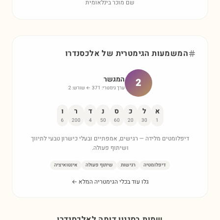
שם מוכר בינלאומית
המשמעות הגימטרית של
אלכסנדרו
המגשר
2
ערך גימטרי:
371
← שורש:
2
א
ל
כ
ס
נ
ד
ר
ו
6
200
4
50
60
20
30
1
דיפלומטים מלידה — רגישים, אמפתיים ובעלי כישרון טבעי לתיווך
ושיתוף פעולה.
דיפלומטיה
רגישות
שיתוף פעולה
אינטואיציה
גלו עוד בכלי הגימטריה המלא ←
שמות בסגנון דומה ל
אלכסנדרו