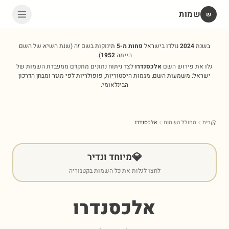
שמות
שׁ
בשנת
2024
נולדו בישראל
פחות מ-5
תינוקות בשם זה
(שנת השיא של השם
הייתה
1952
).
גלו את פירוש השם
אלכסנדרו
לצד ניתוח נתונים מתקדם ממעבדת השמות של
ישראל: משמעות השם, מגמות היסטוריות, פופולריות לפי מגזר ומבחן הדרכון
הבינלאומי.
בית
מחולל השמות
אלכסנדרו
💎
מיוחד ונדיר
לחצו לגלות את כל השמות בקטגוריה
אלכסנדרו