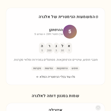
המשמעות הגימטרית של
אלגרה
ההרפתקן
5
ערך גימטרי:
239
← שורש:
5
א
ל
ג
ר
ה
5
200
3
30
1
חובבי חופש, שינויים והרפתקאות. מסתגלים במהירות ומלאי סקרנות.
חופש
הרפתקנות
גמישות
סקרנות
גלו עוד בכלי הגימטריה המלא ←
שמות בסגנון דומה ל
אלגרה
איזבלה