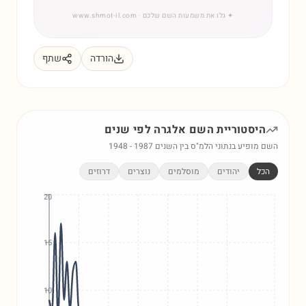
✦
גלו את משמעות השם שלכם
· www.shmot-il.com
הורדה
שתף
היסטוריית השם
אלגרה
לפי שנים
השם מופיע בנתוני הלמ"ס בין השנים
1987
-
1948
הכל
יהודים
מוסלמים
נוצרים
דרוזים
20
15
10