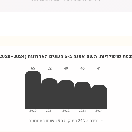
✦
גלו את משמעות השם שלכם
· www.shmot-il.com
גמת פופולריות: השם
אמנה
ב-5 השנים האחרונות
)
2024
–
2020
65
52
49
46
41
2020
2021
2022
2023
2024
📉 ירידה של 24 תינוקות ב-5 השנים האחרונות