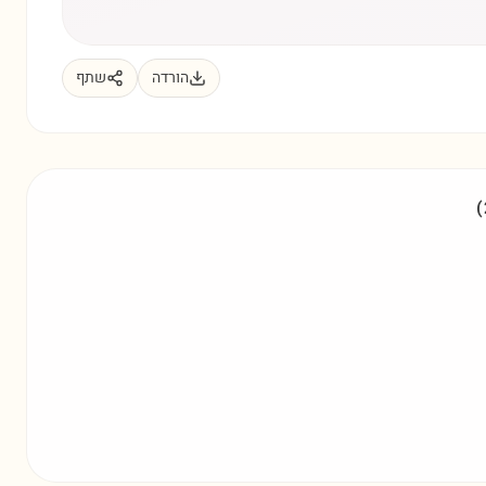
הורדה
שתף
(