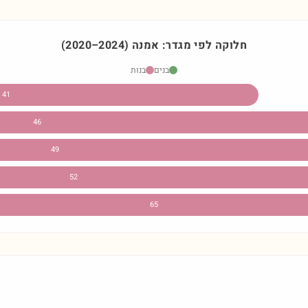
חלוקה לפי מגדר:
אמנה
)
2024
–
2020
(
בנים
בנות
41
46
49
52
65