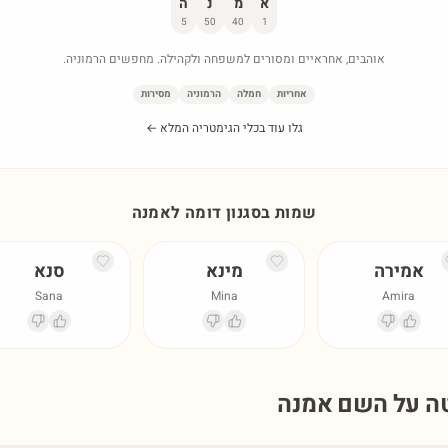
א
מ
נ
ה
5
50
40
1
אוהבים, אחראיים ומסורים למשפחה ולקהילה. מחפשים הרמוניה.
אחריות
חמלה
הרמוניה
מסירות
גלו עוד בכלי הגימטריה המלא ←
שמות בסגנון דומה ל
אמנה
אמירה
מינא
סנא
Sana
Mina
Amira
טה על השם
אמנה