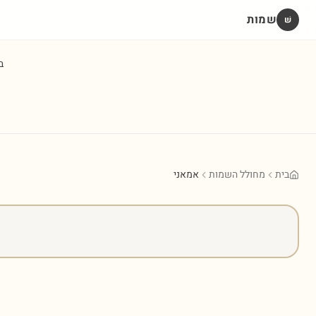
שמות
שׁ
ב
בית
מחולל השמות
אמאני