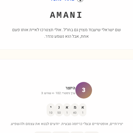
AMANI
שם ישראלי שיעבוד מצוין גם בחו״ל. אולי תצטרכו לאיית אותו פעם
אחת, אבל הוא נשמע נהדר.
היוצר
3
ערך גימטרי:
102
← שורש:
3
א
מ
א
נ
י
10
50
1
40
1
יצירתיים, אופטימיים ובעלי כריזמה טבעית. יודעים לבטא את עצמם ולהשפיע.