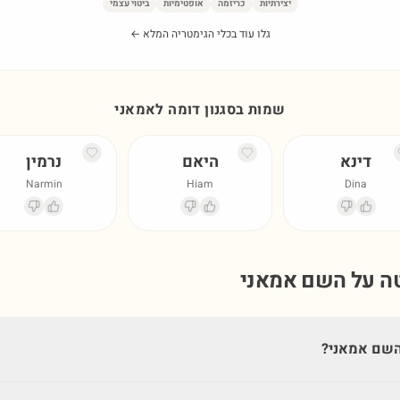
יצירתיות
כריזמה
אופטימיות
ביטוי עצמי
גלו עוד בכלי הגימטריה המלא ←
שמות בסגנון דומה ל
אמאני
דינא
היאם
נרמין
Narmin
Hiam
Dina
טה על השם
אמאני
השם אמאני?