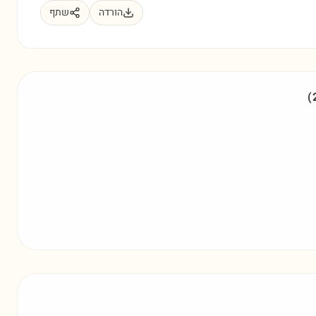
הורדה
שתף
(