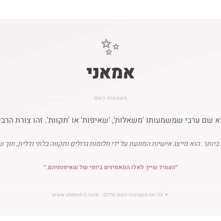
✨
אמאני
משמעות השם
 שם ערבי שמשמעותו 'משאלות', 'שאיפות' או 'תקוות'. זהו צורת הרבי
תר. הוא מייצג אישיות המונעת על ידי חלומות גדולים ותקווה בלתי נדלית, תוך ש
״
העתיד שייך לאלו המאמינים ביופי של שאיפותיהם.
״
✦
גלו את משמעות השם שלכם
· www.shmot-il.com