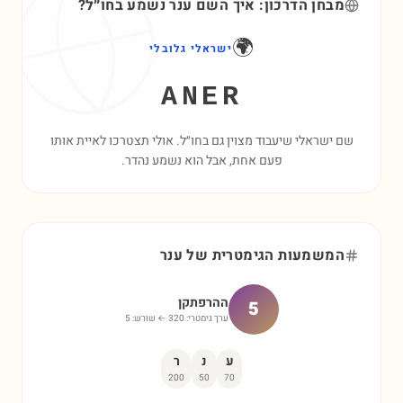
מבחן הדרכון: איך השם
ענר
נשמע בחו״ל?
🌍
ישראלי גלובלי
ANER
שם ישראלי שיעבוד מצוין גם בחו״ל. אולי תצטרכו לאיית אותו
פעם אחת, אבל הוא נשמע נהדר.
המשמעות הגימטרית של
ענר
ההרפתקן
5
ערך גימטרי:
320
← שורש:
5
ע
נ
ר
200
50
70