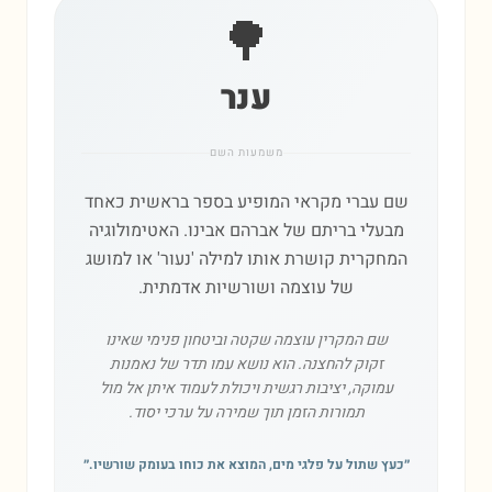
🌳
ענר
משמעות השם
שם עברי מקראי המופיע בספר בראשית כאחד
מבעלי בריתם של אברהם אבינו. האטימולוגיה
המחקרית קושרת אותו למילה 'נעור' או למושג
של עוצמה ושורשיות אדמתית.
שם המקרין עוצמה שקטה וביטחון פנימי שאינו
זקוק להחצנה. הוא נושא עמו תדר של נאמנות
עמוקה, יציבות רגשית ויכולת לעמוד איתן אל מול
תמורות הזמן תוך שמירה על ערכי יסוד.
״
כעץ שתול על פלגי מים, המוצא את כוחו בעומק שורשיו.
״