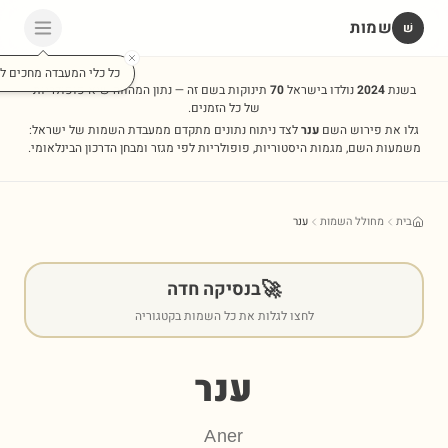
שמות
שׁ
כל כלי המעבדה מחכים לכ
בשנת
2024
נולדו בישראל
70
תינוקות בשם זה — נתון המהווה שיא פופולריות
של כל הזמנים.
גלו את פירוש השם
ענר
לצד ניתוח נתונים מתקדם ממעבדת השמות של ישראל:
משמעות השם, מגמות היסטוריות, פופולריות לפי מגזר ומבחן הדרכון הבינלאומי.
בית
מחולל השמות
ענר
🚀
בנסיקה חדה
לחצו לגלות את כל השמות בקטגוריה
ענר
Aner