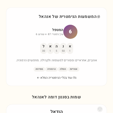
המשמעות הגימטרית של
אנהאל
המטפל
6
ערך גימטרי:
87
← שורש:
6
א
נ
ה
א
ל
30
1
5
50
1
אוהבים, אחראיים ומסורים למשפחה ולקהילה. מחפשים הרמוניה.
אחריות
חמלה
הרמוניה
מסירות
גלו עוד בכלי הגימטריה המלא ←
שמות בסגנון דומה ל
אנהאל
הודאל