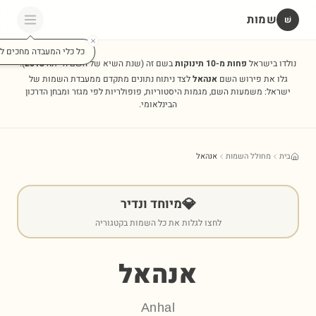
שמות
שׁ
כל כלי המעבדה מחכים לכ
נולדו בישראל
פחות מ-10 תינוקות
בשם זה
(שנת השיא של השם הייתה
2013
).
גלו את פירוש השם
אנהאל
לצד ניתוח נתונים מתקדם ממעבדת השמות של
ישראל: משמעות השם, מגמות היסטוריות, פופולריות לפי מגזר ומבחן הדרכון
הבינלאומי.
בית
מחולל השמות
אנהאל
💎
מיוחד ונדיר
לחצו לגלות את כל השמות בקטגוריה
אנהאל
Anhal