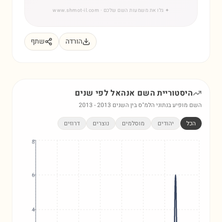
✦
גלו את משמעות השם שלכם
· www.shmot-il.com
הורדה
שתף
היסטוריית השם
אנהאל
לפי שנים
השם מופיע בנתוני הלמ"ס בין השנים
2013
-
2013
הכל
יהודים
מוסלמים
נוצרים
דרוזים
8
6
4