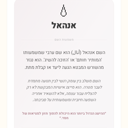
💧
אנהאל
משמעות השם
השם אנהאל (أنال) הוא שם ערבי שמשמעותו
'המותיר חותם' או 'הזוכה להשיג'. הוא נגזר
מהשורש המבטא הגעה ליעד או קבלת מתת.
השם משלב בין עומק רגשי לבין תנועה מתמדת
לעבר מטרה. הוא מייצג אישיות המבקשת לא רק
להצליח עבור עצמה, אלא להשאיר אחריה
השפעה חיובית ומשמעותית על סביבתה.
״
ההישג הגדול ביותר הוא היכולת להפוך חזון למציאות של
חסד.
״