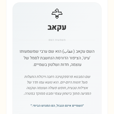
🦅
עקאב
משמעות השם
השם עקאב (عقاب) הוא שם ערבי שמשמעותו
'עיט', הציפור הדורסת הנחשבת לסמל של
עוצמה, חדות ושלטון בשמיים.
שם המבטא פרספקטיבה רחבה ויכולת התעלות
מעל זוטות היום-יום. הוא נושא עמו תדר של
אצילות טבעית, חופש פעולה ועוצמה שקטה
המגיעה מתוך ביטחון עצמי ומבט ממוקד במטרה.
״
השמיים אינם הגבול, הם המגרש הביתי.
״