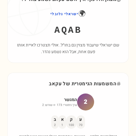
🌍
ישראלי גלובלי
AQAB
שם ישראלי שיעבוד מצוין גם בחו״ל. אולי תצטרכו לאיית אותו
פעם אחת, אבל הוא נשמע נהדר.
המשמעות הגימטרית של
עקאב
המגשר
2
ערך גימטרי:
173
← שורש:
2
ע
ק
א
ב
2
1
100
70