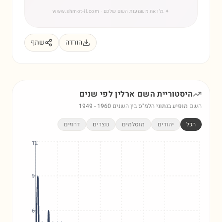
✦
גלו את משמעות השם שלכם
· www.shmot-il.com
הורדה
שתף
היסטוריית השם
ארלין
לפי שנים
השם מופיע בנתוני הלמ"ס בין השנים
1960
-
1949
הכל
יהודים
מוסלמים
נוצרים
דרוזים
12
9
6