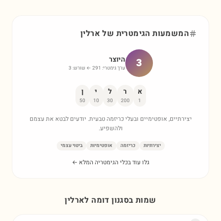
המשמעות הגימטרית של
ארלין
היוצר
3
ערך גימטרי:
291
← שורש:
3
א
ר
ל
י
ן
50
10
30
200
1
יצירתיים, אופטימיים ובעלי כריזמה טבעית. יודעים לבטא את עצמם
ולהשפיע.
יצירתיות
כריזמה
אופטימיות
ביטוי עצמי
גלו עוד בכלי הגימטריה המלא ←
שמות בסגנון דומה ל
ארלין