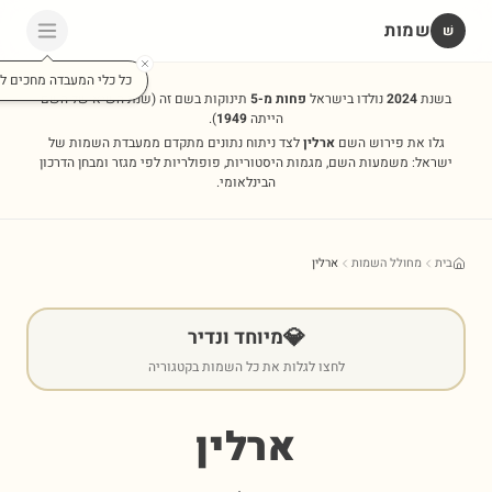
שמות
שׁ
כל כלי המעבדה מחכים לכ
בשנת
2024
נולדו בישראל
פחות מ-5
תינוקות בשם זה
(שנת השיא של השם
הייתה
1949
).
גלו את פירוש השם
ארלין
לצד ניתוח נתונים מתקדם ממעבדת השמות של
ישראל: משמעות השם, מגמות היסטוריות, פופולריות לפי מגזר ומבחן הדרכון
הבינלאומי.
בית
מחולל השמות
ארלין
💎
מיוחד ונדיר
לחצו לגלות את כל השמות בקטגוריה
ארלין