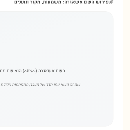
פירוש השם אשאגרה: משמעות, מקור ונתונים
השם אשאגרה (አሻግሬ) הוא שם ממקור אמהרי הנפוץ בקרב יוצאי אתיופיה בישראל, ומשמעותו המילולית היא 'העברתי' או 'הובלתי לצד השני'.
שם זה נושא עמו תדר של מעבר, התפתחות ויכולת לגש