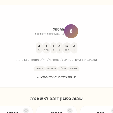
המטפל
6
ערך גימטרי:
510
← שורש:
6
א
ש
א
ג
ר
ה
5
200
3
1
300
1
אוהבים, אחראיים ומסורים למשפחה ולקהילה. מחפשים הרמוניה.
אחריות
חמלה
הרמוניה
מסירות
גלו עוד בכלי הגימטריה המלא ←
שמות בסגנון דומה ל
אשאגרה