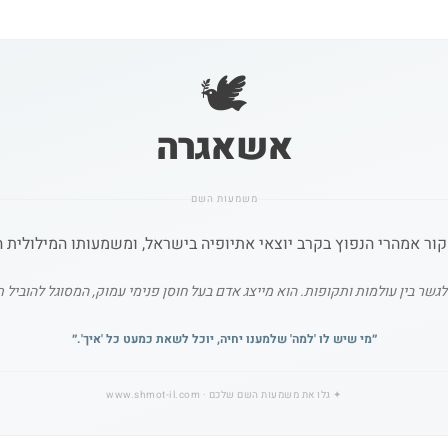
🕊️
אשאגרה
משמעות השם
ר בין עולמות ותקופות. הוא מייצג אדם בעל חוסן פנימי עמוק, המסוגל להוביל תה
״
מי שיש לו 'למה' שלמענו יחיה, יוכל לשאת כמעט כל 'איך'.
״
✦
גלו את משמעות השם שלכם
· www.shmot-il.com