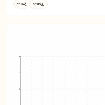
הורדה
שתף
8
6
4