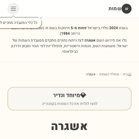
שמות
שׁ
כל כלי המעבדה מחכים לכ
בשנת
2024
נולדו בישראל
פחות מ-5
תינוקות בשם זה
(שנת השיא של השם
הייתה
1984
).
גלו את פירוש השם
אשגרה
לצד ניתוח נתונים מתקדם ממעבדת השמות של
ישראל: משמעות השם, מגמות היסטוריות, פופולריות לפי מגזר ומבחן הדרכון
הבינלאומי.
בית
מחולל השמות
אשגרה
💎
מיוחד ונדיר
לחצו לגלות את כל השמות בקטגוריה
אשגרה