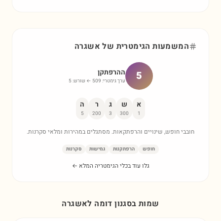
המשמעות הגימטרית של
אשגרה
ההרפתקן
5
ערך גימטרי:
509
← שורש:
5
א
ש
ג
ר
ה
5
200
3
300
1
חובבי חופש, שינויים והרפתקאות. מסתגלים במהירות ומלאי סקרנות.
חופש
הרפתקנות
גמישות
סקרנות
גלו עוד בכלי הגימטריה המלא ←
שמות בסגנון דומה ל
אשגרה