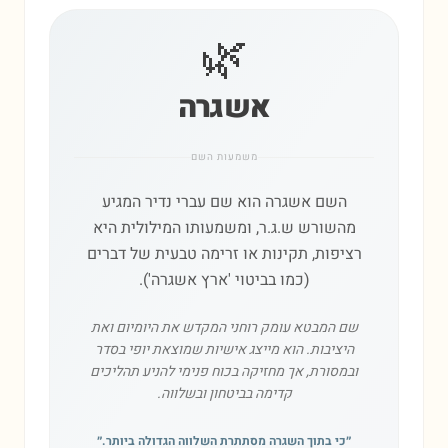
🌿
אשגרה
משמעות השם
השם אשגרה הוא שם עברי נדיר המגיע
מהשורש ש.ג.ר, ומשמעותו המילולית היא
רציפות, תקינות או זרימה טבעית של דברים
(כמו בביטוי 'ארץ אשגרה').
שם המבטא עומק רוחני המקדש את היומיום ואת
היציבות. הוא מייצג אישיות שמוצאת יופי בסדר
ובמסורת, אך מחזיקה בכוח פנימי להניע תהליכים
קדימה בביטחון ובשלווה.
״
כי בתוך השגרה מסתתרת השלווה הגדולה ביותר.
״