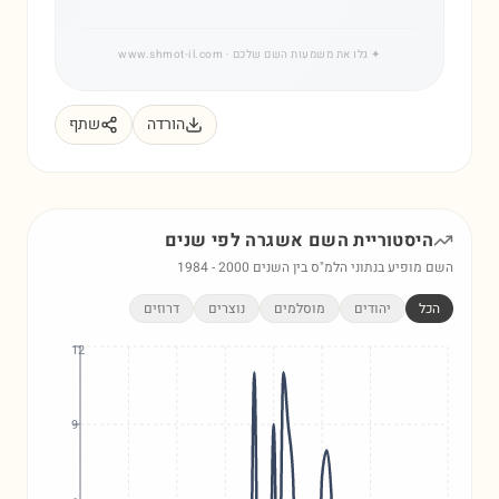
✦
גלו את משמעות השם שלכם
· www.shmot-il.com
הורדה
שתף
היסטוריית השם
אשגרה
לפי שנים
השם מופיע בנתוני הלמ"ס בין השנים
2000
-
1984
הכל
יהודים
מוסלמים
נוצרים
דרוזים
12
9