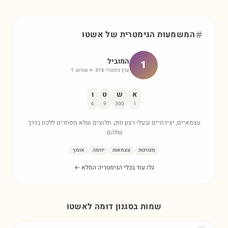
המשמעות הגימטרית של
אשטו
המוביל
1
ערך גימטרי:
316
← שורש:
1
א
ש
ט
ו
6
9
300
1
עצמאיים, יצירתיים ובעלי רצון חזק. חלוצים שלא מפחדים ללכת בדרך
שלהם.
מנהיגות
עצמאות
יוזמה
אומץ
גלו עוד בכלי הגימטריה המלא ←
שמות בסגנון דומה ל
אשטו