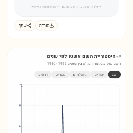
✦
גלו את משמעות השם שלכם
· www.shmot-il.com
הורדה
שתף
היסטוריית השם
אשטו
לפי שנים
השם מופיע בנתוני הלמ"ס בין השנים
1995
-
1980
הכל
יהודים
מוסלמים
נוצרים
דרוזים
12
9
6