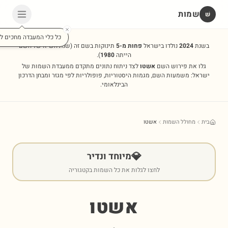
שמות
שׁ
כל כלי המעבדה מחכים לכ
בשנת
2024
נולדו בישראל
פחות מ-5
תינוקות בשם זה
(שנת השיא של השם
הייתה
1980
).
גלו את פירוש השם
אשטו
לצד ניתוח נתונים מתקדם ממעבדת השמות של
ישראל: משמעות השם, מגמות היסטוריות, פופולריות לפי מגזר ומבחן הדרכון
הבינלאומי.
בית
מחולל השמות
אשטו
💎
מיוחד ונדיר
לחצו לגלות את כל השמות בקטגוריה
אשטו