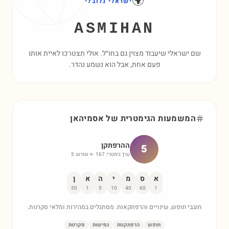
🌍
ישראלי גלובלי
ASMIHAN
שם ישראלי שיעבוד מצוין גם בחו״ל. אולי תצטרכו לאיית אותו
פעם אחת, אבל הוא נשמע נהדר.
המשמעות הגימטרית של
אסמיהאן
ההרפתקן
5
ערך גימטרי:
167
← שורש:
5
א
ס
מ
י
ה
א
ן
50
1
5
10
40
60
1
חובבי חופש, שינויים והרפתקאות. מסתגלים במהירות ומלאי סקרנות.
חופש
הרפתקנות
גמישות
סקרנות