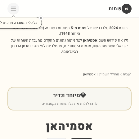
שמות
שׁ
כל כלי המעבדה מחכים לכ
בשנת
2024
נולדו בישראל
פחות מ-5
תינוקות בשם זה
(שנת השיא של השם
הייתה
1948
).
גלו את פירוש השם
אסמיהאן
לצד ניתוח נתונים מתקדם ממעבדת השמות של
ישראל: משמעות השם, מגמות היסטוריות, פופולריות לפי מגזר ומבחן הדרכון
הבינלאומי.
בית
מחולל השמות
אסמיהאן
💎
מיוחד ונדיר
לחצו לגלות את כל השמות בקטגוריה
אסמיהאן