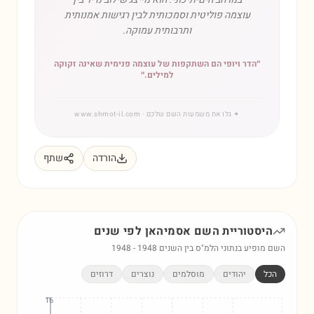
עוצמה פוליטית וסמכותית לבין רגישות אמנותית
ותרבותית עמוקה.
״
הדר ויופי הם השתקפות של עוצמה פנימית שאינה זקוקה
למילים.
״
✦
גלו את משמעות השם שלכם
· www.shmot-il.com
הורדה
שתף
היסטוריית השם
אסמיהאן
לפי שנים
השם מופיע בנתוני הלמ"ס בין השנים
1948
-
1948
הכל
יהודים
מוסלמים
נוצרים
דרוזים
16