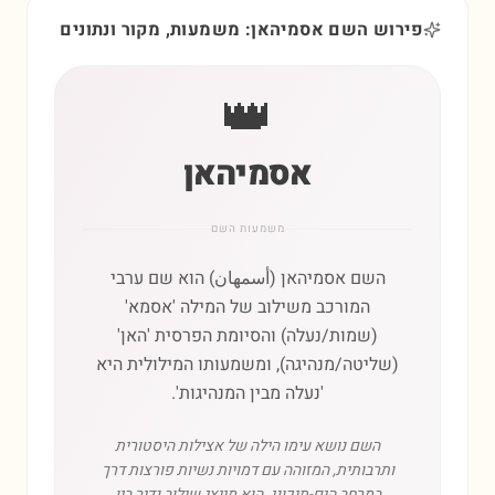
פירוש השם אסמיהאן: משמעות, מקור ונתונים
👑
אסמיהאן
משמעות השם
השם אסמיהאן (أسمهان) הוא שם ערבי
המורכב משילוב של המילה 'אסמא'
(שמות/נעלה) והסיומת הפרסית 'האן'
(שליטה/מנהיגה), ומשמעותו המילולית היא
'נעלה מבין המנהיגות'.
השם נושא עימו הילה של אצילות היסטורית
ותרבותית, המזוהה עם דמויות נשיות פורצות דרך
במרחב הים-תיכוני. הוא מייצג שילוב נדיר בין