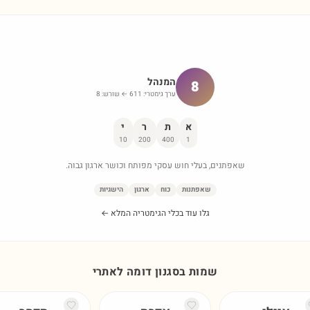
המנהל
8
ערך גימטרי:
611
← שורש:
8
א
ת
ר
י
10
200
400
1
שאפתנים, בעלי חוש עסקי מפותח וכושר ארגון גבוה.
שאפתנות
כוח
ארגון
הישגיות
גלו עוד בכלי הגימטריה המלא ←
שמות בסגנון דומה ל
אתרי