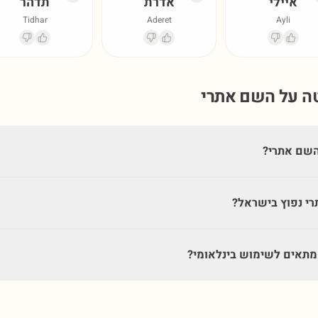
איילי
אדרת
תדהר
Tidhar
Aderet
Ayli
טה על השם
אתרי
השם אתרי?
י נפוץ בישראל?
תאים לשימוש בינלאומי?