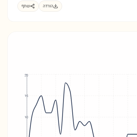
הורדה
שתף
20
15
10