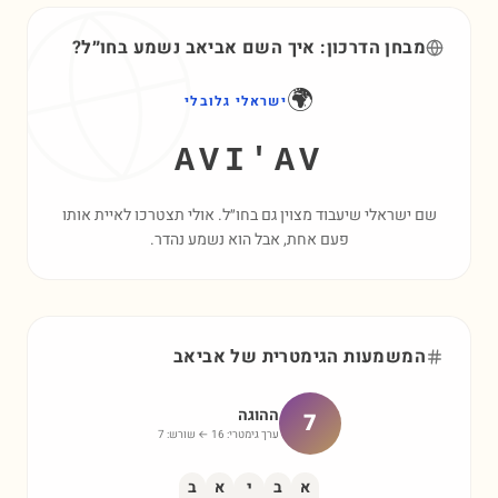
מבחן הדרכון: איך השם
אביאב
נשמע בחו״ל?
🌍
ישראלי גלובלי
AVI'AV
שם ישראלי שיעבוד מצוין גם בחו״ל. אולי תצטרכו לאיית אותו
פעם אחת, אבל הוא נשמע נהדר.
המשמעות הגימטרית של
אביאב
ההוגה
7
ערך גימטרי:
16
← שורש:
7
א
ב
י
א
ב