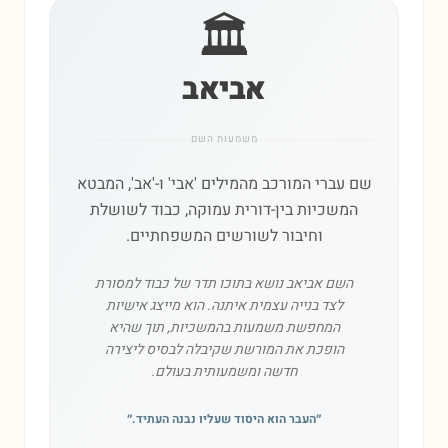
🏛️
אביאב
משמעות השם
שם עברי המורכב מהמילים 'אבי' ו-'אב', המבטא
המשכיות בין-דורית עמוקה, כבוד לשושלת
וחיבור לשורשים המשפחתיים.
השם אביאב נושא בתוכו תדר של כבוד למסורת
לצד בנייה עצמית איתנה. הוא מייצג אישיות
המחפשת משמעות בהמשכיות, תוך שהיא
הופכת את המורשת שקיבלה לבסיס ליצירה
חדשה ומשמעותית בעולם.
״
העבר הוא היסוד שעליו נבנה העתיד.
״