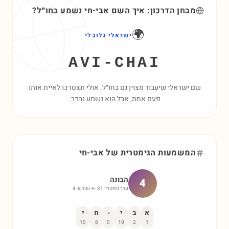
מבחן הדרכון: איך השם
אבי-חי
נשמע בחו״ל?
🌍
ישראלי גלובלי
AVI-CHAI
שם ישראלי שיעבוד מצוין גם בחו״ל. אולי תצטרכו לאיית אותו
פעם אחת, אבל הוא נשמע נהדר.
המשמעות הגימטרית של
אבי-חי
הבונה
4
ערך גימטרי:
31
← שורש:
4
א
ב
י
-
ח
י
10
8
0
10
2
1