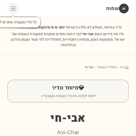
שמות
שׁ
כל כלי המעבדה מחכים לכ
נדיר במיוחד, מעולם לא נולדו בישראל
יותר מ-5 תינוקות בשנה
בשם זה.
גלו את פירוש השם
אבי-חי
לצד ניתוח נתונים מתקדם ממעבדת השמות של
ישראל: משמעות השם, מגמות היסטוריות, פופולריות לפי מגזר ומבחן הדרכון
הבינלאומי.
בית
מחולל השמות
אבי-חי
💎
מיוחד ונדיר
לחצו לגלות את כל השמות בקטגוריה
אבי-חי
Avi-Chai