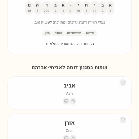
א
ב
י
ח
י
-
א
ב
ר
ה
ם
40
5
200
2
1
0
10
8
10
2
1
בעלי ראייה רחבה, נדיבים ומחויבים לעשות טוב.
נדיבות
אידיאליזם
חמלה
חזון
גלו עוד בכלי הגימטריה המלא ←
שמות בסגנון דומה ל
אביחי-אברהם
אביב
Aviv
אורן
Oren