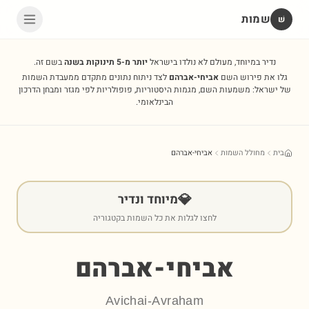
שמות
שׁ
נדיר במיוחד, מעולם לא נולדו בישראל
יותר מ-5 תינוקות בשנה
בשם זה.
גלו את פירוש השם
אביחי-אברהם
לצד ניתוח נתונים מתקדם ממעבדת השמות
של ישראל: משמעות השם, מגמות היסטוריות, פופולריות לפי מגזר ומבחן הדרכון
הבינלאומי.
בית
מחולל השמות
אביחי-אברהם
💎
מיוחד ונדיר
לחצו לגלות את כל השמות בקטגוריה
אביחי-אברהם
Avichai-Avraham