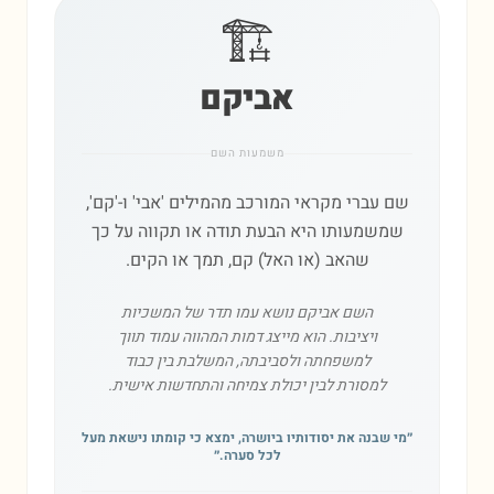
🏗️
אביקם
משמעות השם
שם עברי מקראי המורכב מהמילים 'אבי' ו-'קם',
שמשמעותו היא הבעת תודה או תקווה על כך
שהאב (או האל) קם, תמך או הקים.
השם אביקם נושא עמו תדר של המשכיות
ויציבות. הוא מייצג דמות המהווה עמוד תווך
למשפחתה ולסביבתה, המשלבת בין כבוד
למסורת לבין יכולת צמיחה והתחדשות אישית.
״
מי שבנה את יסודותיו ביושרה, ימצא כי קומתו נישאת מעל
לכל סערה.
״