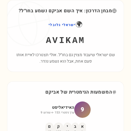
מבחן הדרכון: איך השם
אביקם
נשמע בחו״ל?
🌍
ישראלי גלובלי
AVIKAM
שם ישראלי שיעבוד מצוין גם בחו״ל. אולי תצטרכו לאיית אותו
פעם אחת, אבל הוא נשמע נהדר.
המשמעות הגימטרית של
אביקם
האידיאליסט
9
ערך גימטרי:
153
← שורש:
9
א
ב
י
ק
ם