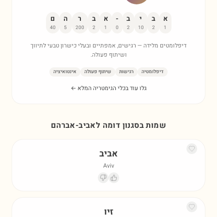
א
ב
י
ב
-
א
ב
ר
ה
ם
40
5
200
2
1
0
2
10
2
1
דיפלומטים מלידה — רגישים, אמפתיים ובעלי כישרון טבעי לתיווך
ושיתוף פעולה.
דיפלומטיה
רגישות
שיתוף פעולה
אינטואיציה
גלו עוד בכלי הגימטריה המלא ←
שמות בסגנון דומה ל
אביב-אברהם
אביב
Aviv
זיו