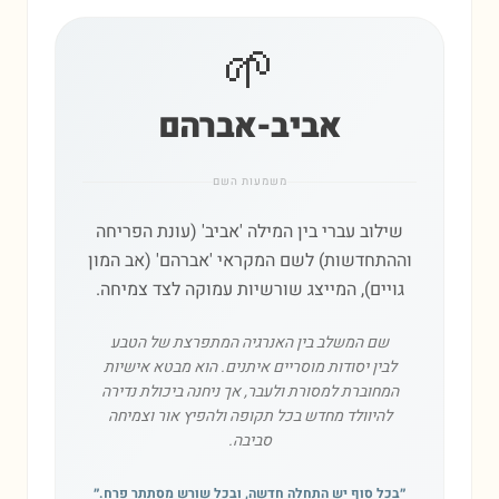
🌱
אביב-אברהם
משמעות השם
שילוב עברי בין המילה 'אביב' (עונת הפריחה
וההתחדשות) לשם המקראי 'אברהם' (אב המון
גויים), המייצג שורשיות עמוקה לצד צמיחה.
שם המשלב בין האנרגיה המתפרצת של הטבע
לבין יסודות מוסריים איתנים. הוא מבטא אישיות
המחוברת למסורת ולעבר, אך ניחנה ביכולת נדירה
להיוולד מחדש בכל תקופה ולהפיץ אור וצמיחה
סביבה.
״
בכל סוף יש התחלה חדשה, ובכל שורש מסתתר פרח.
״