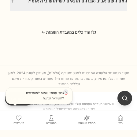
האם השם אביב-אברהם מתאים לשימוש בינלאומי?
גלו עוד כלים במעבדת השמות ←
מקור הנתונים: הלשכה המרכזית לסטטיסטיקה (הלמ"ס), מעודכן לשנת
2024
. למען
שמירה על הפרטיות, שמות שהופיעו פחות מ-5 פעמים בשנה קלנדרית אינם
נכללים במאגר.
טיפ: שמרו שמות למועדפים
שתפו
להשוואה נגישה
©
2026
מעבדת השמות של ישראל
| מגמות, פירושים וסטטיסטיקות
צור קשר
השראה ומדריכים
כל השמות
⚙
בית
מחולל השמות
המעבדה
מועדפים