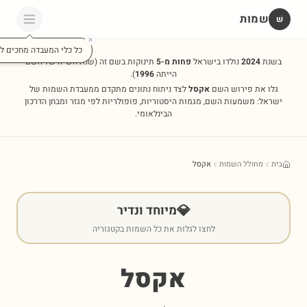
שמות
שׁ
כל כלי המעבדה מחכים לכ
בשנת
2024
נולדו בישראל
פחות מ-5
תינוקות בשם זה
(שנת השיא של השם
הייתה
1996
).
גלו את פירוש השם
אקסל
לצד ניתוח נתונים מתקדם ממעבדת השמות של
ישראל: משמעות השם, מגמות היסטוריות, פופולריות לפי מגזר ומבחן הדרכון
הבינלאומי.
בית
מחולל השמות
אקסל
💎
מיוחד ונדיר
לחצו לגלות את כל השמות בקטגוריה
אקסל