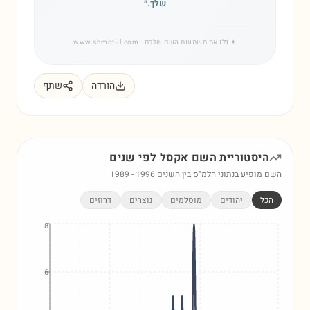
שלך.
״
✦
גלו את משמעות השם שלכם
· www.shmot-il.com
הורדה
שתף
היסטוריית השם
אקסל
לפי שנים
השם מופיע בנתוני הלמ"ס בין השנים
1996
-
1989
הכל
יהודים
מוסלמים
נוצרים
דרוזים
8
6