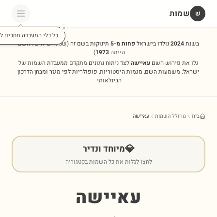
שמות
שׁ
כל כלי המעבדה מחכים לכ
בשנת
2024
נולדו בישראל
פחות מ-5
תינוקות בשם זה
(שנת השיא של השם
הייתה
1973
).
גלו את פירוש השם
עאיישה
לצד ניתוח נתונים מתקדם ממעבדת השמות של
ישראל: משמעות השם, מגמות היסטוריות, פופולריות לפי מגזר ומבחן הדרכון
הבינלאומי.
בית
מחולל השמות
עאיישה
💎
מיוחד ונדיר
לחצו לגלות את כל השמות בקטגוריה
עאיישה