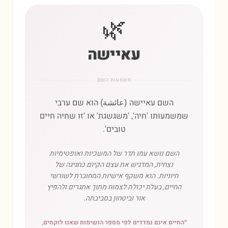
🌿
עאיישה
משמעות השם
השם עאיישה (عائشة) הוא שם ערבי
שמשמעותו 'חיה', 'משגשגת' או 'זו שחיה חיים
טובים'.
השם נושא עמו תדר של המשכיות ואופטימיות
נצחית, המדגיש את עצם הקיום כחגיגה של
חיוניות. הוא משקף אישיות המחוברת לשורשי
החיים, בעלת יכולת לצמוח מתוך אתגרים ולהפיץ
אור וביטחון בסביבתה.
״
החיים אינם נמדדים לפי מספר הנשימות שאנו לוקחים,