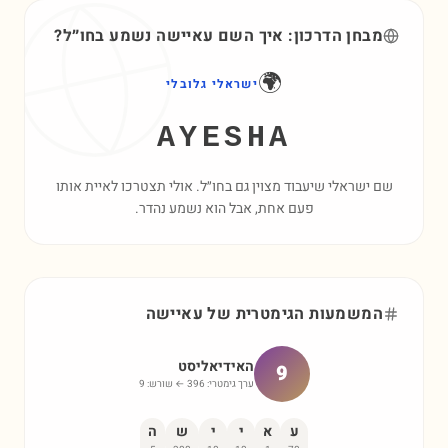
מבחן הדרכון: איך השם
עאיישה
נשמע בחו״ל?
🌍
ישראלי גלובלי
AYESHA
שם ישראלי שיעבוד מצוין גם בחו״ל. אולי תצטרכו לאיית אותו
פעם אחת, אבל הוא נשמע נהדר.
המשמעות הגימטרית של
עאיישה
האידיאליסט
9
ערך גימטרי:
396
← שורש:
9
ע
א
י
י
ש
ה