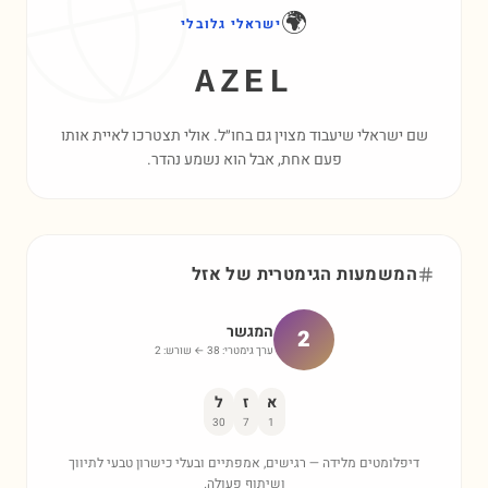
🌍
ישראלי גלובלי
AZEL
שם ישראלי שיעבוד מצוין גם בחו״ל. אולי תצטרכו לאיית אותו
פעם אחת, אבל הוא נשמע נהדר.
המשמעות הגימטרית של
אזל
המגשר
2
ערך גימטרי:
38
← שורש:
2
א
ז
ל
30
7
1
דיפלומטים מלידה — רגישים, אמפתיים ובעלי כישרון טבעי לתיווך
ושיתוף פעולה.