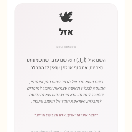
🕊️
אזל
משמעות השם
השם אזל (أزل) הוא שם ערבי שמשמעותו
נצחיות, אינסוף או זמן שאין לו התחלה.
השם נושא תדר של מרחב פתוח וזמן אינסופי,
המעניק לבעליו תחושת עצמאות וחיבור למימדים
שמעבר ליומיום. הוא מייצג נפש שאינה נכנעת
למגבלות, השואפת תמיד אל הנשגב והנצחי.
״
הנצח אינו זמן ארוך, אלא מצב של הוויה.
״
✦
גלו את משמעות השם שלכם
· www.shmot-il.com