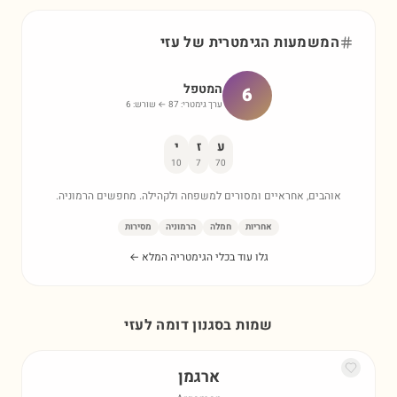
המשמעות הגימטרית של
עזי
המטפל
6
ערך גימטרי:
87
← שורש:
6
ע
ז
י
10
7
70
אוהבים, אחראיים ומסורים למשפחה ולקהילה. מחפשים הרמוניה.
אחריות
חמלה
הרמוניה
מסירות
גלו עוד בכלי הגימטריה המלא ←
שמות בסגנון דומה ל
עזי
ארגמן