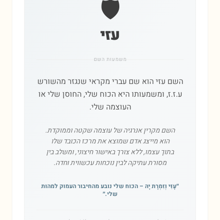
🛡️
עזי
משמעות השם
השם עזי הוא שם עברי מקראי שנגזר מהשורש
ע.ז.ז, ומשמעותו היא הכוח שלי, החוסן שלי או
העוצמה שלי.
השם מקרין אנרגיה של עוצמה שקטה וממוקדת.
הוא מייצג אדם שמוצא את מרכז הכובד שלו
בתוך עצמו, ללא צורך באישור חיצוני, ומשלב בין
מסורת עתיקה לבין נוכחות עכשווית וחדה.
״
עָזִּי וְזִמְרָת יָהּ – הכוח שלי נובע מהחיבור העמוק למהות
שלי.
״