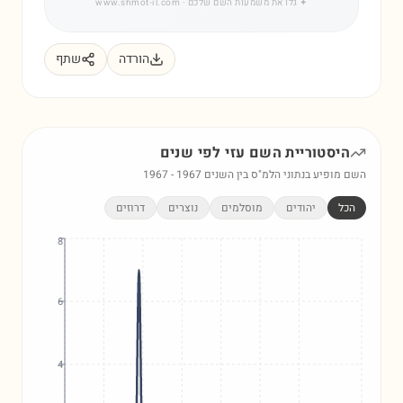
✦
גלו את משמעות השם שלכם
· www.shmot-il.com
הורדה
שתף
היסטוריית השם
עזי
לפי שנים
השם מופיע בנתוני הלמ"ס בין השנים
1967
-
1967
הכל
יהודים
מוסלמים
נוצרים
דרוזים
8
6
4