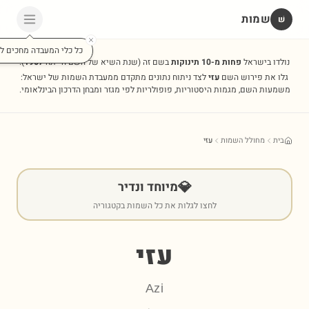
שמות
שׁ
כל כלי המעבדה מחכים לכ
נולדו בישראל
פחות מ-10 תינוקות
בשם זה
(שנת השיא של השם הייתה
1967
).
גלו את פירוש השם
עזי
לצד ניתוח נתונים מתקדם ממעבדת השמות של ישראל:
משמעות השם, מגמות היסטוריות, פופולריות לפי מגזר ומבחן הדרכון הבינלאומי.
בית
מחולל השמות
עזי
💎
מיוחד ונדיר
לחצו לגלות את כל השמות בקטגוריה
עזי
Azi