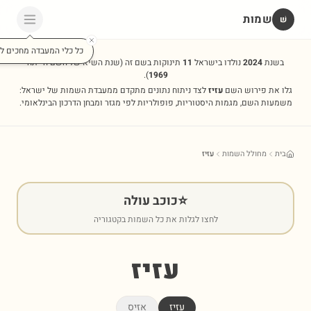
שמות
שׁ
כל כלי המעבדה מחכים לכ
בשנת
2024
נולדו בישראל
11
תינוקות בשם זה
(שנת השיא של השם הייתה
).
1969
גלו את פירוש השם
עזיז
לצד ניתוח נתונים מתקדם ממעבדת השמות של ישראל:
משמעות השם, מגמות היסטוריות, פופולריות לפי מגזר ומבחן הדרכון הבינלאומי.
בית
מחולל השמות
עזיז
⭐
כוכב עולה
לחצו לגלות את כל השמות בקטגוריה
עזיז
עזיז
אזיס