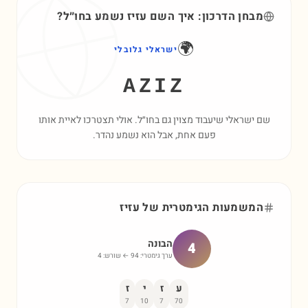
מבחן הדרכון: איך השם
עזיז
נשמע בחו״ל?
🌍
ישראלי גלובלי
AZIZ
שם ישראלי שיעבוד מצוין גם בחו״ל. אולי תצטרכו לאיית אותו
פעם אחת, אבל הוא נשמע נהדר.
המשמעות הגימטרית של
עזיז
הבונה
4
ערך גימטרי:
94
← שורש:
4
ע
ז
י
ז
7
10
7
70