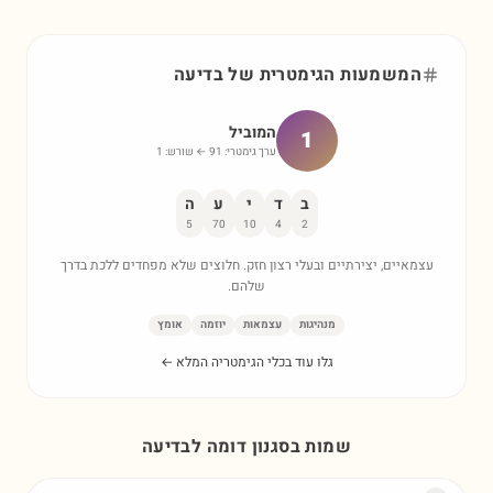
המשמעות הגימטרית של
בדיעה
המוביל
1
ערך גימטרי:
91
← שורש:
1
ב
ד
י
ע
ה
5
70
10
4
2
עצמאיים, יצירתיים ובעלי רצון חזק. חלוצים שלא מפחדים ללכת בדרך
שלהם.
מנהיגות
עצמאות
יוזמה
אומץ
גלו עוד בכלי הגימטריה המלא ←
שמות בסגנון דומה ל
בדיעה