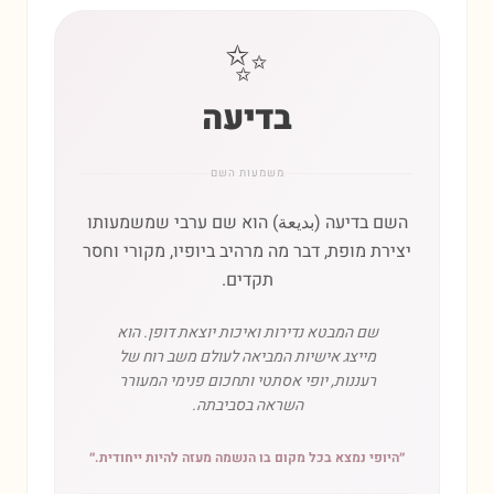
✨
בדיעה
משמעות השם
השם בדיעה (بديعة) הוא שם ערבי שמשמעותו
יצירת מופת, דבר מה מרהיב ביופיו, מקורי וחסר
תקדים.
שם המבטא נדירות ואיכות יוצאת דופן. הוא
מייצג אישיות המביאה לעולם משב רוח של
רעננות, יופי אסתטי ותחכום פנימי המעורר
השראה בסביבתה.
״
היופי נמצא בכל מקום בו הנשמה מעזה להיות ייחודית.
״