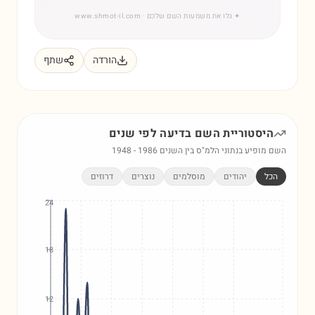
✦
גלו את משמעות השם שלכם
· www.shmot-il.com
הורדה
שתף
היסטוריית השם
בדיעה
לפי שנים
השם מופיע בנתוני הלמ"ס בין השנים
1986
-
1948
הכל
יהודים
מוסלמים
נוצרים
דרוזים
24
18
12