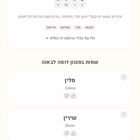
5
50
1
2
יציבים, מעשיים ובעלי חוש סדר מפותח. בונים מערכות וזוכים לאמון.
יציבות
סדר
אמינות
חריצות
גלו עוד בכלי הגימטריה המלא ←
שמות בסגנון דומה ל
באנה
סלין
Celine
שירין
Shirin