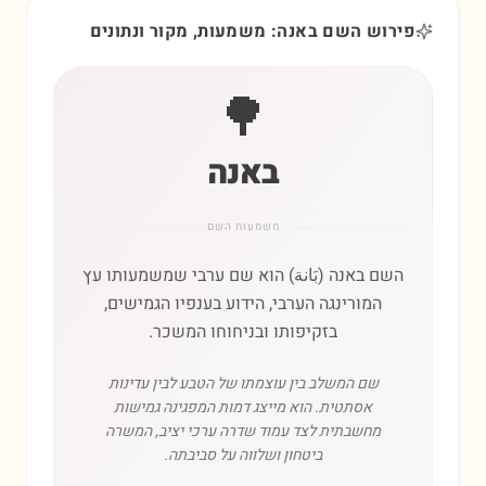
פירוש השם באנה: משמעות, מקור ונתונים
🌳
באנה
משמעות השם
השם באנה (بَانة) הוא שם ערבי שמשמעותו עץ
המורינגה הערבי, הידוע בענפיו הגמישים,
בזקיפותו ובניחוחו המשכר.
שם המשלב בין עוצמתו של הטבע לבין עדינות
אסתטית. הוא מייצג דמות המפגינה גמישות
מחשבתית לצד עמוד שדרה ערכי יציב, המשרה
ביטחון ושלווה על סביבתה.