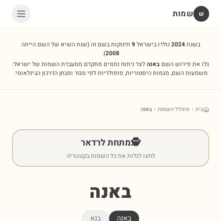
שמות
שׁ
בשנת
2024
נולדו בישראל
9
תינוקות בשם זה
(שנת השיא של השם הייתה
).
2008
גלו את פירוש השם
באנה
לצד ניתוח נתונים מתקדם ממעבדת השמות של ישראל:
משמעות השם, מגמות היסטוריות, פופולריות לפי מגזר ומבחן הדרכון הבינלאומי.
בית
מחולל השמות
באנה
🕵️
מתחת לרדאר
לחצו לגלות את כל השמות בקטגוריה
באנה
באנה
בנא