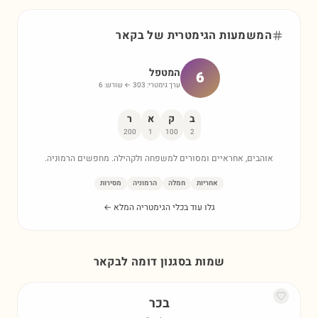
המשמעות הגימטרית של
בקאר
המטפל
6
ערך גימטרי:
303
← שורש:
6
ב
ק
א
ר
200
1
100
2
אוהבים, אחראיים ומסורים למשפחה ולקהילה. מחפשים הרמוניה.
אחריות
חמלה
הרמוניה
מסירות
גלו עוד בכלי הגימטריה המלא ←
שמות בסגנון דומה ל
בקאר
בכר