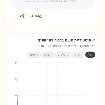
✦
גלו את משמעות השם שלכם
· www.shmot-il.com
הורדה
שתף
היסטוריית השם
בקאר
לפי שנים
השם מופיע בנתוני הלמ"ס בין השנים
1948
-
1948
הכל
יהודים
מוסלמים
נוצרים
דרוזים
8
6
4