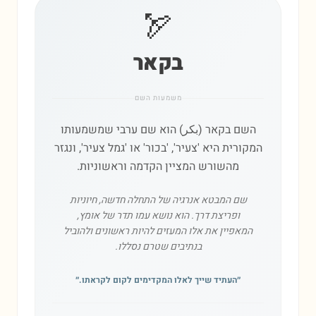
🏹
בקאר
משמעות השם
השם בקאר (بكر) הוא שם ערבי שמשמעותו
המקורית היא 'צעיר', 'בכור' או 'גמל צעיר', ונגזר
מהשורש המציין הקדמה וראשוניות.
שם המבטא אנרגיה של התחלה חדשה, חיוניות
ופריצת דרך. הוא נושא עמו תדר של אומץ,
המאפיין את אלו המעזים להיות ראשונים ולהוביל
בנתיבים שטרם נסללו.
״
העתיד שייך לאלו המקדימים לקום לקראתו.
״