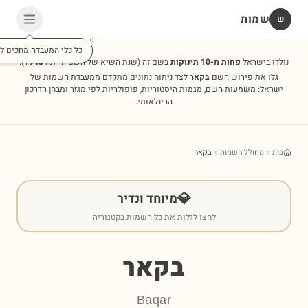
שמות
שׁ
כל כלי המעבדה מחכים לכ
נולדו בישראל
פחות מ-10 תינוקות
בשם זה
(שנת השיא של השם הייתה
1948
).
גלו את פירוש השם
בקאר
לצד ניתוח נתונים מתקדם ממעבדת השמות של
ישראל: משמעות השם, מגמות היסטוריות, פופולריות לפי מגזר ומבחן הדרכון
הבינלאומי.
בית
מחולל השמות
בקאר
💎
מיוחד ונדיר
לחצו לגלות את כל השמות בקטגוריה
בקאר
Baqar