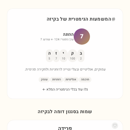
המשמעות הגימטרית של
בקיזה
ההוגה
7
ערך גימטרי:
124
← שורש:
7
ב
ק
י
ז
ה
5
7
10
100
2
עמוקים, אנליטיים ובעלי נטייה לרוחניות ולחקירה פנימית.
חוכמה
אנליטיות
רוחניות
עומק
גלו עוד בכלי הגימטריה המלא ←
שמות בסגנון דומה ל
בקיזה
פרידה