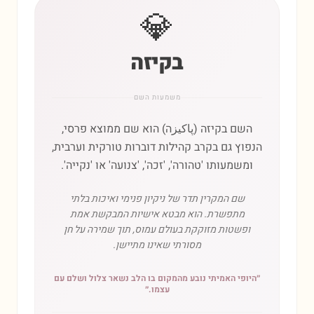
💎
בקיזה
משמעות השם
השם בקיזה (پاکیزה) הוא שם ממוצא פרסי,
הנפוץ גם בקרב קהילות דוברות טורקית וערבית,
ומשמעותו 'טהורה', 'זכה', 'צנועה' או 'נקייה'.
שם המקרין תדר של ניקיון פנימי ואיכות בלתי
מתפשרת. הוא מבטא אישיות המבקשת אמת
ופשטות מזוקקת בעולם עמוס, תוך שמירה על חן
מסורתי שאינו מתיישן.
״
היופי האמיתי נובע מהמקום בו הלב נשאר צלול ושלם עם
עצמו.
״