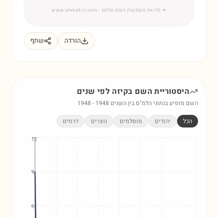
✦
גלו את משמעות השם שלכם
· www.shmot-il.com
הורדה
שתף
היסטוריית השם
בקיזה
לפי שנים
השם מופיע בנתוני הלמ"ס בין השנים
1948
-
1948
הכל
יהודים
מוסלמים
נוצרים
דרוזים
12
9
6