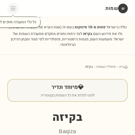
שמות
שׁ
כל כלי המעבדה מחכים לכ
נולדו בישראל
פחות מ-10 תינוקות
בשם זה
(שנת השיא של השם הייתה
1948
).
גלו את פירוש השם
בקיזה
לצד ניתוח נתונים מתקדם ממעבדת השמות של
ישראל: משמעות השם, מגמות היסטוריות, פופולריות לפי מגזר ומבחן הדרכון
הבינלאומי.
בית
מחולל השמות
בקיזה
💎
מיוחד ונדיר
לחצו לגלות את כל השמות בקטגוריה
בקיזה
Baqiza