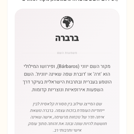
🌍
ברברה
משמעות השם
מקור השם יווני (Bárbaros), ופירושו המילולי
הוא 'זרה' או 'דוברת שפה שאינה יוונית'. השם
הוטמע בעברית ובתרבות הישראלית בעיקר דרך
השפעות אירופאיות ונוצריות קדומות.
שם המייצג שילוב בין מסורת קלאסית לבין
ייחודיות העומדת בזכות עצמה. ברברה נושאת
איתה תדר של נוכחות מרשימה, אישה שאינה
חוששת להיות שונה ובונה את זהותה מתוך עומק
אישי ותרבותי רב.