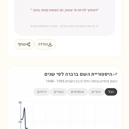
״
האומץ להיות מי שאת, גם כשאת שונה בנוף.
״
✦
גלו את משמעות השם שלכם
· www.shmot-il.com
הורדה
שתף
היסטוריית השם
ברברה
לפי שנים
השם מופיע בנתוני הלמ"ס בין השנים
1995
-
1948
הכל
יהודים
מוסלמים
נוצרים
דרוזים
80
60