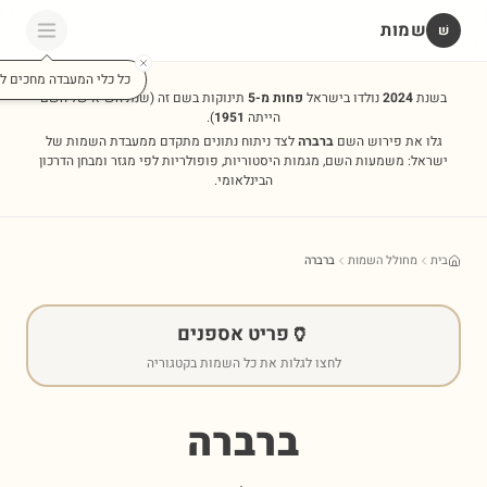
שמות
שׁ
כל כלי המעבדה מחכים לכ
בשנת
2024
נולדו בישראל
פחות מ-5
תינוקות בשם זה
(שנת השיא של השם
הייתה
1951
).
גלו את פירוש השם
ברברה
לצד ניתוח נתונים מתקדם ממעבדת השמות של
ישראל: משמעות השם, מגמות היסטוריות, פופולריות לפי מגזר ומבחן הדרכון
הבינלאומי.
בית
מחולל השמות
ברברה
🏺
פריט אספנים
לחצו לגלות את כל השמות בקטגוריה
ברברה