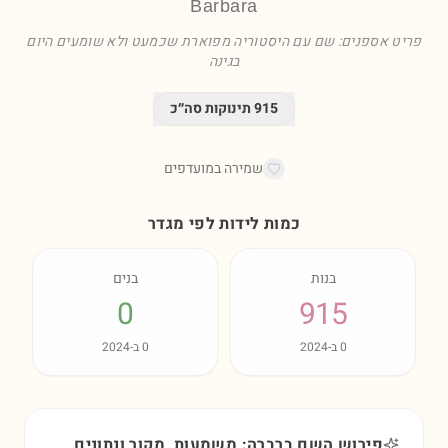
Barbara
פריט אספנים: שם עם היסטוריה מפוארת שכמעט ולא שומעים היום
בגינה
915
תינוקות סה״כ
שמירה במועדפים
כמות לידות לפי מגדר
בנות
בנים
0
915
0
ב-
2024
0
ב-
2024
פירוש השם ברברה: משמעות, מקור ונתונים