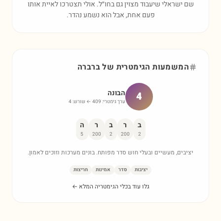
שם ישראלי שיעבוד מצוין גם בחו״ל. אולי תצטרכו לאיית אותו
פעם אחת, אבל הוא נשמע נהדר.
המשמעות הגימטרית של
ברברה
הבונה
4
ערך גימטרי:
409
← שורש:
4
ב
ר
ב
ר
ה
5
200
2
200
2
יציבים, מעשיים ובעלי חוש סדר מפותח. בונים מערכות וזוכים לאמון.
יציבות
סדר
אמינות
חריצות
גלו עוד בכלי הגימטריה המלא ←