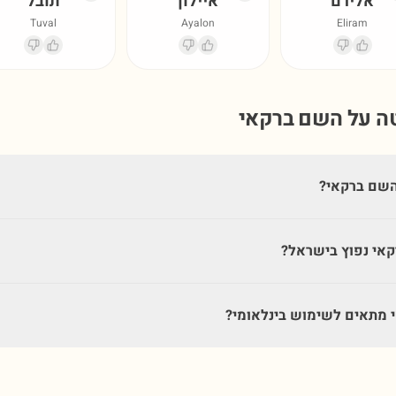
אלירם
איילון
תובל
Tuval
Ayalon
Eliram
טה על השם
ברקאי
השם ברקאי?
אי נפוץ בישראל?
מתאים לשימוש בינלאומי?