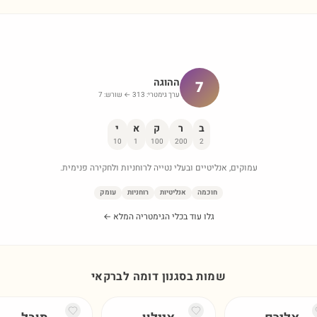
ההוגה
7
ערך גימטרי:
313
← שורש:
7
ב
ר
ק
א
י
10
1
100
200
2
עמוקים, אנליטיים ובעלי נטייה לרוחניות ולחקירה פנימית.
חוכמה
אנליטיות
רוחניות
עומק
גלו עוד בכלי הגימטריה המלא ←
שמות בסגנון דומה ל
ברקאי