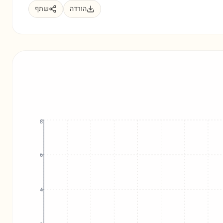
הורדה
שתף
8
6
4