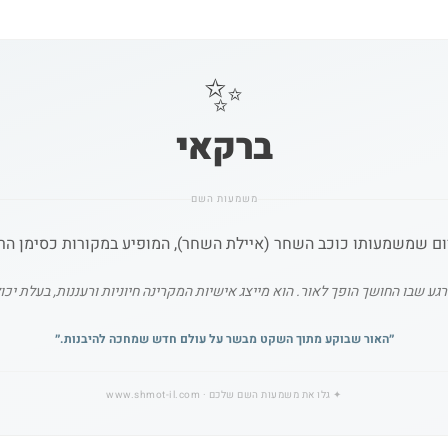
✨
ברקאי
משמעות השם
ם שמשמעותו כוכב השחר (איילת השחר), המופיע במקורות כסימן הרא
בו החושך הופך לאור. הוא מייצג אישיות המקרינה חיוניות ורעננות, בעלת יכולת 
״
האור שבוקע מתוך השקט מבשר על עולם חדש שמחכה להיבנות.
״
✦
גלו את משמעות השם שלכם
· www.shmot-il.com