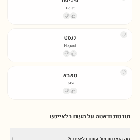
טיגיסט
Tigist
נגסט
Negast
טאבא
Taba
תובנות ודאטה על השם
בלאיינש
מה הפירוש של השם בלאיינש?