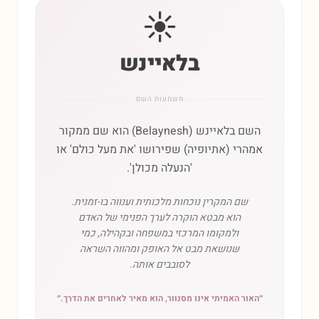
☀️
בלאיינש
משמעות השם
השם בלאיינש (Belaynesh) הוא שם ממקור
אמהרי (אתיופיה) שפירושו 'את מעל כולם' או
'הנעלה מכולן'.
שם המקרין נוכחות מלכותית וענווה בו-זמנית.
הוא מבטא הוקרה לערך הפנימי של האדם
ולמקומו המרכזי במשפחה ובקהילה, כמי
שנושאת מבט אל האופק ומהווה השראה
לסובבים אותה.
״
האור האמיתי אינו מסנוור, הוא מאיר לאחרים את הדרך.
״