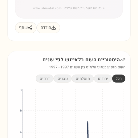
✦
גלו את משמעות השם שלכם
· www.shmot-il.com
הורדה
שתף
היסטוריית השם
בלאיינש
לפי שנים
השם מופיע בנתוני הלמ"ס בין השנים
1997
-
1997
הכל
יהודים
מוסלמים
נוצרים
דרוזים
8
6
4