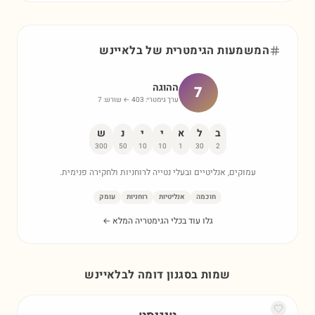
המשמעות הגימטרית של
בלאיינש
ההוגה
7
ערך גימטרי:
403
← שורש:
7
ב
ל
א
י
י
נ
ש
300
50
10
10
1
30
2
עמוקים, אנליטיים ובעלי נטייה לרוחניות ולחקירה פנימית.
חוכמה
אנליטיות
רוחניות
עומק
גלו עוד בכלי הגימטריה המלא ←
שמות בסגנון דומה ל
בלאיינש