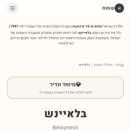
שמות
שׁ
נולדו בישראל
פחות מ-10 תינוקות
בשם זה
(שנת השיא של השם הייתה
1997
).
גלו את פירוש השם
בלאיינש
לצד ניתוח נתונים מתקדם ממעבדת השמות של
ישראל: משמעות השם, מגמות היסטוריות, פופולריות לפי מגזר ומבחן הדרכון
הבינלאומי.
בית
מחולל השמות
בלאיינש
💎
מיוחד ונדיר
לחצו לגלות את כל השמות בקטגוריה
בלאיינש
Belaynesh