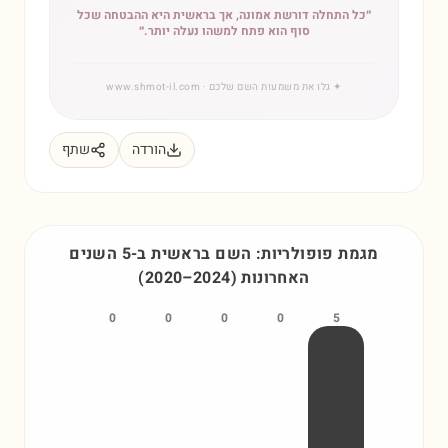
״
כל התחלה דורשת אמונה, אך בראשית היא ההבטחה שכל
סוף הוא פתח למשהו נעלה יותר.
״
✦
גלו את משמעות השם שלכם
· www.shmot-il.com
הורדה
שתף
מגמת פופולריות: השם
בראשית
ב-5 השנים
האחרונות
)
2024
–
2020
(
0
0
0
0
5