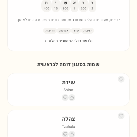
ב
ר
א
ש
י
ת
400
10
300
1
200
2
יציבים, מעשיים ובעלי חוש סדר מפותח. בונים מערכות וזוכים לאמון.
יציבות
סדר
אמינות
חריצות
גלו עוד בכלי הגימטריה המלא ←
שמות בסגנון דומה ל
בראשית
שירת
Shirat
צהלה
Tzahala