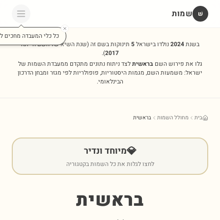
שמות
שׁ
כל כלי המעבדה מחכים לכ
בשנת
2024
נולדו בישראל
5
תינוקות בשם זה
(שנת השיא של השם הייתה
).
2017
גלו את פירוש השם
בראשית
לצד ניתוח נתונים מתקדם ממעבדת השמות של
ישראל: משמעות השם, מגמות היסטוריות, פופולריות לפי מגזר ומבחן הדרכון
הבינלאומי.
בית
מחולל השמות
בראשית
💎
מיוחד ונדיר
לחצו לגלות את כל השמות בקטגוריה
בראשית