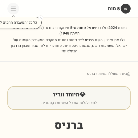
שמות
שׁ
כל כלי המעבדה מחכים לכ
בשנת
2024
נולדו בישראל
פחות מ-5
תינוקות בשם זה
(שנת השיא של השם
הייתה
1948
).
גלו את פירוש השם
ברניס
לצד ניתוח נתונים מתקדם ממעבדת השמות של
ישראל: משמעות השם, מגמות היסטוריות, פופולריות לפי מגזר ומבחן הדרכון
הבינלאומי.
בית
מחולל השמות
ברניס
💎
מיוחד ונדיר
לחצו לגלות את כל השמות בקטגוריה
ברניס