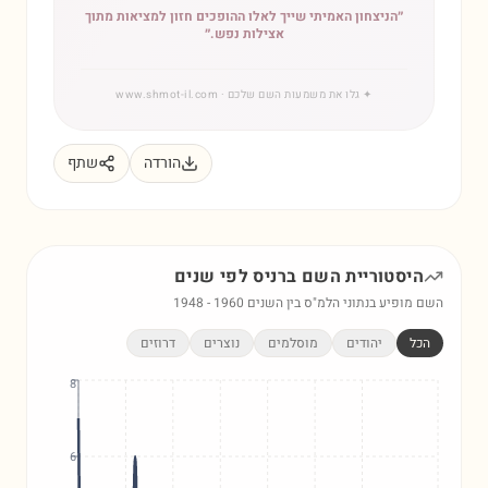
״
הניצחון האמיתי שייך לאלו ההופכים חזון למציאות מתוך
אצילות נפש.
״
✦
גלו את משמעות השם שלכם
· www.shmot-il.com
הורדה
שתף
היסטוריית השם
ברניס
לפי שנים
השם מופיע בנתוני הלמ"ס בין השנים
1960
-
1948
הכל
יהודים
מוסלמים
נוצרים
דרוזים
8
6