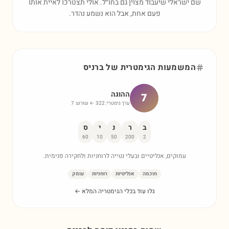
שם ישראלי שיעבוד מצוין גם בחו״ל. אולי תצטרכו לאיית אותו
פעם אחת, אבל הוא נשמע נהדר.
המשמעות הגימטרית של
ברניס
ההוגה
7
ערך גימטרי:
322
← שורש:
7
ב
ר
נ
י
ס
60
10
50
200
2
עמוקים, אנליטיים ובעלי נטייה לרוחניות ולחקירה פנימית.
חוכמה
אנליטיות
רוחניות
עומק
גלו עוד בכלי הגימטריה המלא ←