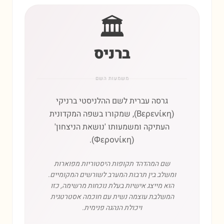
🏛️
ברניס
משמעות השם
גרסה עברית לשם ההלניסטי ברניקי
(Βερενίκη), שמקורו בשפה המקדונית
העתיקה ומשמעותו 'נושאת הניצחון'
(Φερονίκη).
שם המהדהד תקופות היסטוריות מפוארות
ומשלב בין תרבות המערב לשורשים המקומיים.
הוא מייצג אישיות בעלת נוכחות מרשימה, כזו
המשלבת עוצמה נשית עם חוכמה אסטרטגית
ויכולת הנהגה פנימית.