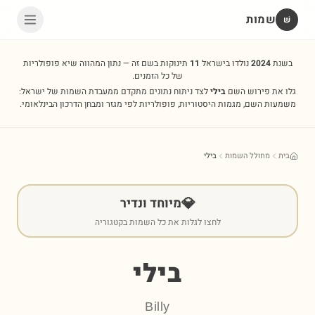
שמות
שׁ
בשנת
2024
נולדו בישראל
11
תינוקות בשם זה — נתון המהווה שיא פופולריות
של כל הזמנים.
גלו את פירוש השם
בילי
לצד ניתוח נתונים מתקדם ממעבדת השמות של ישראל:
משמעות השם, מגמות היסטוריות, פופולריות לפי מגזר ומבחן הדרכון הבינלאומי.
בית
מחולל השמות
בילי
💎
מיוחד ונדיר
לחצו לגלות את כל השמות בקטגוריה
בילי
Billy