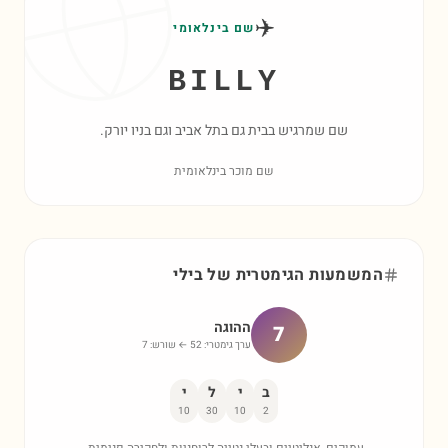
✈️
שם בינלאומי
BILLY
שם שמרגיש בבית גם בתל אביב וגם בניו יורק.
שם מוכר בינלאומית
המשמעות הגימטרית של
בילי
ההוגה
7
ערך גימטרי:
52
← שורש:
7
ב
י
ל
י
10
30
10
2