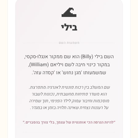
🌊
בילי
משמעות השם
השם בילי (Billy) הוא שם ממקור אנגלו-סקסי,
במקור כינוי חיבה לשם ויליאם (William),
שמשמעותו 'מגן נחוש' או 'קסדה עזה'.
שם המשלב בין רכות פונטית לאנרגיה מתפרצת.
הוא משדר פתיחות מחשבתית, נכונות לשבור
מוסכמות וחיבור עמוק לילד הפנימי, תוך שמירה
על רעננות נצחית שאינה תלויה בזמן או במגדר.
״
להיות הגרסה הכי אותנטית של עצמך, בלי צורך בהסברים.
״