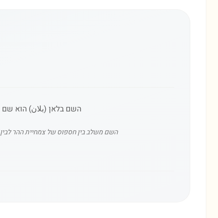
השם בלאן (بلان) הוא שם ע
השם משלב בין חספוס של צמחיית ההר לבין ט