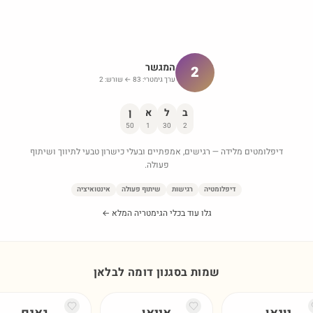
המגשר
2
ערך גימטרי:
83
← שורש:
2
ב
ל
א
ן
50
1
30
2
דיפלומטים מלידה — רגישים, אמפתיים ובעלי כישרון טבעי לתיווך ושיתוף
פעולה.
דיפלומטיה
רגישות
שיתוף פעולה
אינטואיציה
גלו עוד בכלי הגימטריה המלא ←
שמות בסגנון דומה ל
בלאן