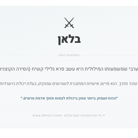
⚔️
בלאן
משמעות השם
רבי שמשמעותו המילולית היא עשב פרא גלילי קשיח (הסירה הקוצנית),
והר מזכך. הוא מייצג אישיות המחוברת לשורשים עמוקים, בעלת יכולת הישרדות 
״
הכוח העמוק ביותר טמון ביכולת לצמוח מתוך אדמת טרשים.
״
✦
גלו את משמעות השם שלכם
· www.shmot-il.com