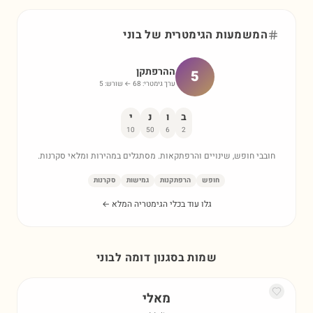
המשמעות הגימטרית של
בוני
ההרפתקן
5
ערך גימטרי:
68
← שורש:
5
ב
ו
נ
י
10
50
6
2
חובבי חופש, שינויים והרפתקאות. מסתגלים במהירות ומלאי סקרנות.
חופש
הרפתקנות
גמישות
סקרנות
גלו עוד בכלי הגימטריה המלא ←
שמות בסגנון דומה ל
בוני
מאלי