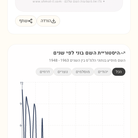
✦
גלו את משמעות השם שלכם
· www.shmot-il.com
הורדה
שתף
היסטוריית השם
בוני
לפי שנים
השם מופיע בנתוני הלמ"ס בין השנים
1963
-
1948
הכל
יהודים
מוסלמים
נוצרים
דרוזים
12
9
6