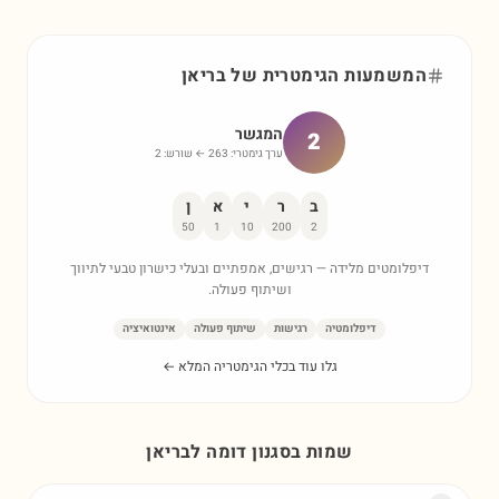
המשמעות הגימטרית של
בריאן
המגשר
2
ערך גימטרי:
263
← שורש:
2
ב
ר
י
א
ן
50
1
10
200
2
דיפלומטים מלידה — רגישים, אמפתיים ובעלי כישרון טבעי לתיווך
ושיתוף פעולה.
דיפלומטיה
רגישות
שיתוף פעולה
אינטואיציה
גלו עוד בכלי הגימטריה המלא ←
שמות בסגנון דומה ל
בריאן