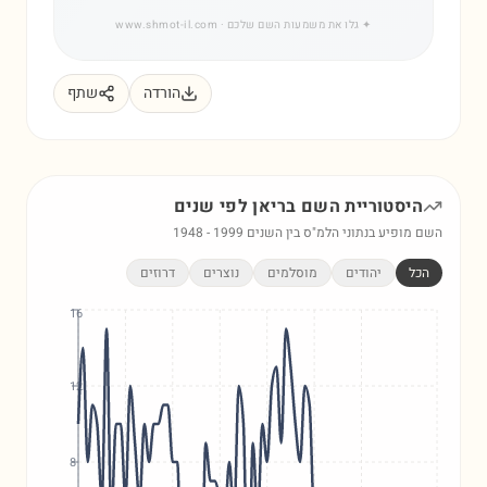
✦
גלו את משמעות השם שלכם
· www.shmot-il.com
הורדה
שתף
היסטוריית השם
בריאן
לפי שנים
השם מופיע בנתוני הלמ"ס בין השנים
1999
-
1948
הכל
יהודים
מוסלמים
נוצרים
דרוזים
16
12
8