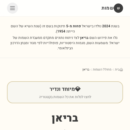
שמות
שׁ
בשנת
2024
נולדו בישראל
פחות מ-5
תינוקות בשם זה
(שנת השיא של השם
הייתה
1954
).
גלו את פירוש השם
בריאן
לצד ניתוח נתונים מתקדם ממעבדת השמות של
ישראל: משמעות השם, מגמות היסטוריות, פופולריות לפי מגזר ומבחן הדרכון
הבינלאומי.
בית
מחולל השמות
בריאן
💎
מיוחד ונדיר
לחצו לגלות את כל השמות בקטגוריה
בריאן