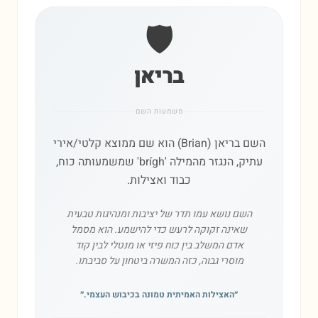
🛡️
בריאן
משמעות השם
השם בריאן (Brian) הוא שם ממוצא קלטי/אירי
עתיק, הנגזר מהמילה 'brígh' שמשמעותה כוח,
כבוד ואצילות.
השם נושא עמו תדר של יציבות ומנהיגות טבעית
שאינה זקוקה לרעש כדי להישמע. הוא מסמל
אדם המשלב בין כוח פיזי או מנטלי לבין קוד
מוסרי גבוה, כזה המשרה ביטחון על סביבתו.
״
האצילות האמיתית טמונה בכיבוש העצמי.
״