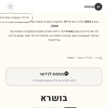
שמות
שׁ
כל כלי המעבדה מחכים לכ
בשנת
2024
נולדו בישראל
19
תינוקות בשם זה
(שנת השיא של השם הייתה
).
2006
גלו את פירוש השם
בושרא
לצד ניתוח נתונים מתקדם ממעבדת השמות של
ישראל: משמעות השם, מגמות היסטוריות, פופולריות לפי מגזר ומבחן הדרכון
הבינלאומי.
בית
מחולל השמות
בושרא
🕵️
מתחת לרדאר
לחצו לגלות את כל השמות בקטגוריה
בושרא