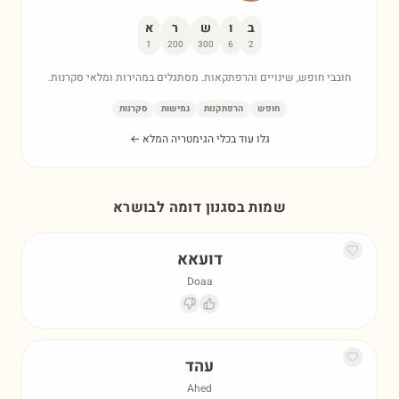
ב
ו
ש
ר
א
1
200
300
6
2
חובבי חופש, שינויים והרפתקאות. מסתגלים במהירות ומלאי סקרנות.
חופש
הרפתקנות
גמישות
סקרנות
גלו עוד בכלי הגימטריה המלא ←
שמות בסגנון דומה ל
בושרא
דועאא
Doaa
עהד
Ahed