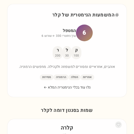
המשמעות הגימטרית של
קלר
המטפל
6
ערך גימטרי:
330
← שורש:
6
ק
ל
ר
200
30
100
אוהבים, אחראיים ומסורים למשפחה ולקהילה. מחפשים הרמוניה.
אחריות
חמלה
הרמוניה
מסירות
גלו עוד בכלי הגימטריה המלא ←
שמות בסגנון דומה ל
קלר
קלרה