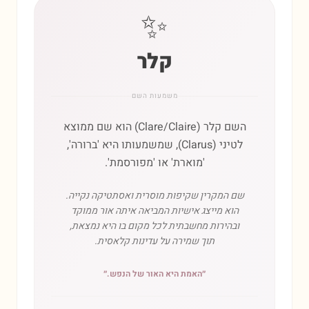
✨
קלר
משמעות השם
השם קלר (Clare/Claire) הוא שם ממוצא
לטיני (Clarus), שמשמעותו היא 'ברורה',
'מוארת' או 'מפורסמת'.
שם המקרין שקיפות מוסרית ואסתטיקה נקייה.
הוא מייצג אישיות המביאה איתה אור ממוקד
ובהירות מחשבתית לכל מקום בו היא נמצאת,
תוך שמירה על עדינות קלאסית.
״
האמת היא האור של הנפש.
״