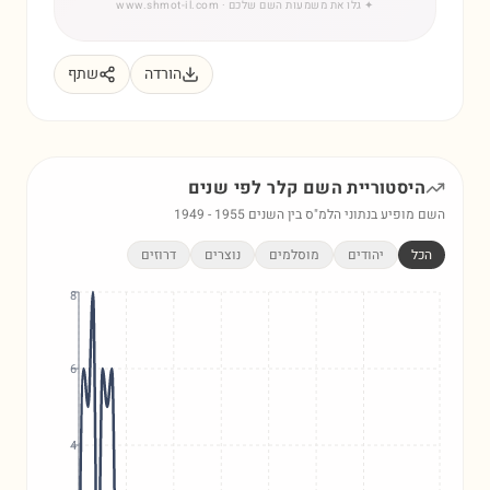
✦
גלו את משמעות השם שלכם
· www.shmot-il.com
הורדה
שתף
היסטוריית השם
קלר
לפי שנים
השם מופיע בנתוני הלמ"ס בין השנים
1955
-
1949
הכל
יהודים
מוסלמים
נוצרים
דרוזים
8
6
4