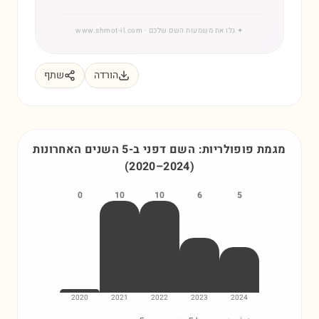
✦
גלו את משמעות השם שלכם
· www.shmot-il.com
הורדה
שתף
מגמת פופולריות: השם
דפני
ב-5 השנים האחרונות
(
2020
–
2024
)
0
10
10
6
5
2020
2021
2022
2023
2024