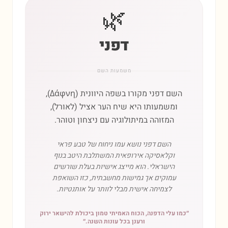
🌿
דפני
משמעות השם
השם דפני מקורו בשפה היוונית (Δάφνη),
ומשמעותו היא שיח הער אציל (לאורל),
המזוהה במיתולוגיה עם ניצחון וטוהר.
השם דפני נושא עמו ניחוח של טבע פראי
וקלאסיקה אירופאית המשתלבת היטב בנוף
הישראלי. הוא מייצג אישיות בעלת שורשים
עמוקים אך גמישות מחשבתית, כזו השואפת
לצמיחה אישית מבלי לוותר על אותנטיות.
״
כמו עלי הדפנה, הכוח האמיתי טמון ביכולת להישאר ירוק
ורענן בכל עונות השנה.
״