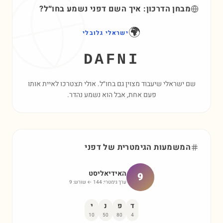
מבחן הדרכון: איך השם
דפני
נשמע בחו״ל?
🌍
ישראלי גלובלי
DAFNI
שם ישראלי שיעבוד מצוין גם בחו״ל. אולי תצטרכו לאיית אותו
פעם אחת, אבל הוא נשמע נהדר.
המשמעות הגימטרית של
דפני
האידיאליסט
9
ערך גימטרי:
144
← שורש:
9
ד
פ
נ
י
10
50
80
4