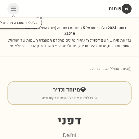
שמות
שׁ
כל כלי המעבדה מחכים לכ
בשנת
2024
נולדו בישראל
5
תינוקות בשם זה
(שנת השיא של השם הייתה
).
2016
גלו את פירוש השם
דפני
לצד ניתוח נתונים מתקדם ממעבדת השמות של ישראל:
משמעות השם, מגמות היסטוריות, פופולריות לפי מגזר ומבחן הדרכון הבינלאומי.
בית
מחולל השמות
דפני
💎
מיוחד ונדיר
לחצו לגלות את כל השמות בקטגוריה
דפני
Dafni